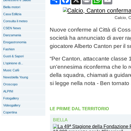
Benessere e Salute
Biella motori
Casa Edilizia
Calcio, 
Consulta il meteo
CSEN News
Nuove conferme al Città di Cossa
Danzamania
società ha annunciato di aver ra
Enogastronomia
giocatore Alberto Canton per il s
Fashion
Gusti & Sapori
“Per Canton, attaccante classe 19
L'opinione di...
un'ennesima riconferma che lo re
Music Cafè
della squadra, chiamati a guidar
Newsbiella Young
si legge nella nota - Ben tornato
Oroscopo
ALPINI
Fotogallery
Videogallery
LE PRIME DAL TERRITORIO
Copertina
BIELLA