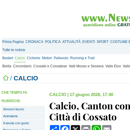
Prima Pagina
CRONACA
POLITICA
ATTUALITÀ
EVENTI
SPORT
COSTUME E
Tutte le notizie
Basket
Calcio
Ciclismo
Motori
Pallavolo
Running e Trail
Biella
Circondario
Cossato e Cossatese
Valli Mosso e Sessera
Valle Elvo
Vall
/
CALCIO
CHE TEMPO FA
CALCIO
|
17 giugno 2026, 17:40
RUBRICHE
Calcio, Canton con
Annunci lavoro
Città di Cossato
Animalerie
A tavola con gusto
Condividi
Facebook
X
Print
WhatsApp
Email