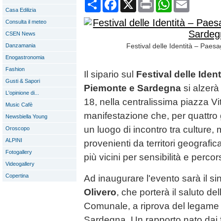
Condividi
Facebook
X
Print
WhatsApp
Email
Casa Edilizia
Consulta il meteo
CSEN News
Festival delle Identità – Paes
Danzamania
Enogastronomia
Fashion
Il sipario sul
Festival delle Iden
Gusti & Sapori
Piemonte e Sardegna
si alzerà
L'opinione di...
18, nella centralissima piazza Vi
Music Cafè
manifestazione che, per quattro g
Newsbiella Young
un luogo di incontro tra culture,
Oroscopo
ALPINI
provenienti da territori geograf
Fotogallery
più vicini per sensibilità e percor
Videogallery
Copertina
Ad inaugurare l'evento sarà il si
Olivero
, che porterà il saluto d
Comunale, a riprova del legame st
Sardegna. Un rapporto nato dai f