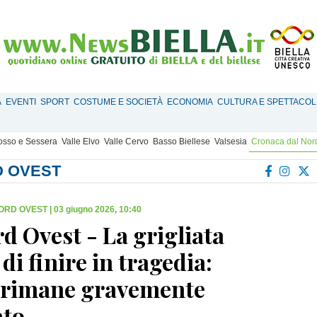
À
EVENTI
SPORT
COSTUME E SOCIETÀ
ECONOMIA
CULTURA E SPETTACOL
Mosso e Sessera
Valle Elvo
Valle Cervo
Basso Biellese
Valsesia
Cronaca dal Nor
D OVEST
ORD OVEST
|
03 giugno 2026, 10:40
d Ovest - La grigliata
 di finire in tragedia:
 rimane gravemente
ato