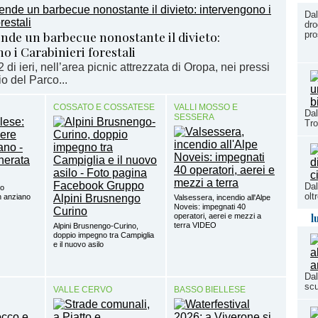
Dal
dro
nde un barbecue nonostante il divieto:
pro
o i Carabinieri forestali
2 di ieri, nell’area picnic attrezzata di Oropa, nei pressi
o del Parco...
COSSATO E COSSATESE
VALLI MOSSO E
Dal
SESSERA
Tro
Dal
so
olt
un anziano
Valsessera, incendio all'Alpe
Noveis: impegnati 40
l
operatori, aerei e mezzi a
terra VIDEO
Alpini Brusnengo-Curino,
doppio impegno tra Campiglia
e il nuovo asilo
Dal
scu
VALLE CERVO
BASSO BIELLESE