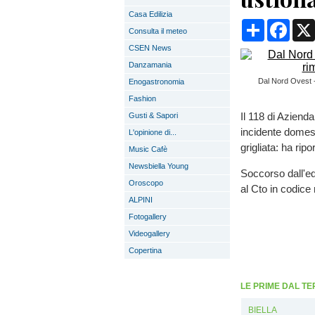
Casa Edilizia
Condividi
Face
Consulta il meteo
CSEN News
Danzamania
Dal Nord Ovest - 
Enogastronomia
Fashion
Il 118 di Aziend
Gusti & Sapori
incidente domes
L'opinione di...
grigliata: ha rip
Music Cafè
Newsbiella Young
Soccorso dall'eq
Oroscopo
al Cto in codice
ALPINI
Fotogallery
Videogallery
Copertina
LE PRIME DAL TE
BIELLA