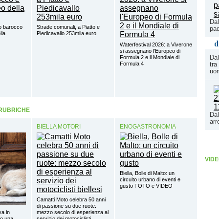
Dal
o barocco
Strade comunali, a Piatto e
pad
lla
Piedicavallo 253mila euro
d
Waterfestival 2026: a Viverone
si assegnano l'Europeo di
Dal
Formula 2 e il Mondiale di
Formula 4
tra
uo
 RUBRICHE
Dal
arr
BIELLA MOTORI
ENOGASTRONOMIA
VIDE
Biella, Bolle di Malto: un
circuito urbano di eventi e
gusto FOTO e VIDEO
Camatti Moto celebra 50 anni
di passione su due ruote:
va in
mezzo secolo di esperienza al
lo una
servizio dei motociclisti