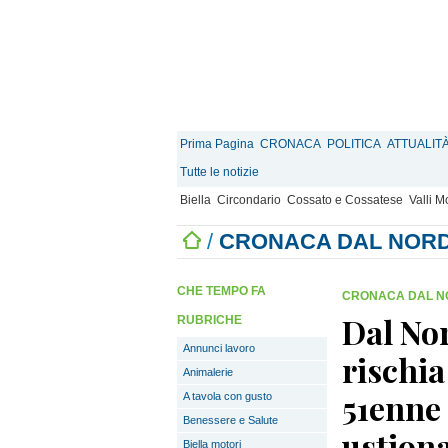
Prima Pagina
CRONACA
POLITICA
ATTUALIT
Tutte le notizie
Biella
Circondario
Cossato e Cossatese
Valli 
/
CRONACA DAL NOR
CHE TEMPO FA
CRONACA DAL N
Dal Nor
RUBRICHE
Annunci lavoro
rischia
Animalerie
51enne
A tavola con gusto
Benessere e Salute
ustion
Biella motori