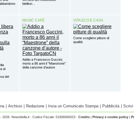
’abbandono
biellesi...
MUSIC CAFÈ
VITA ECO E CASA
Come scegliere pitture di
qualità
Addio a Francesco Guccini,
morto a 86 anni il “Maestrone”
ella
della canzone d’autore
a al
sa del
ina
|
Archivio
|
Redazione
|
Invia un Comunicato Stampa
|
Pubblicità
|
Scrivi
- 2026 Newsbiella.it - Codice Fiscale: 01906060023 -
Credits
|
Privacy e cookie policy
|
P