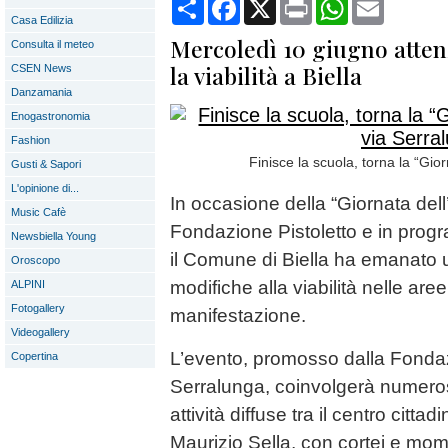
Condividi
Facebook
X
Print
WhatsApp
Email
Casa Edilizia
Mercoledì 10 giugno atte
Consulta il meteo
la viabilità a Biella
CSEN News
Danzamania
Enogastronomia
Fashion
Finisce la scuola, torna la “Gio
Gusti & Sapori
L'opinione di...
In occasione della “Giornata dell
Music Cafè
Fondazione Pistoletto e in pro
Newsbiella Young
il Comune di Biella ha emanato 
Oroscopo
modifiche alla viabilità nelle are
ALPINI
Fotogallery
manifestazione.
Videogallery
L’evento, promosso dalla Fondazi
Copertina
Serralunga, coinvolgerà numeros
attività diffuse tra il centro citta
Maurizio Sella, con cortei e mom