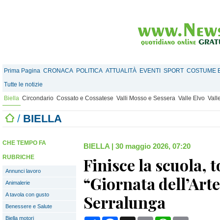
Prima Pagina
CRONACA
POLITICA
ATTUALITÀ
EVENTI
SPORT
COSTUME E
Tutte le notizie
Biella
Circondario
Cossato e Cossatese
Valli Mosso e Sessera
Valle Elvo
Vall
/
BIELLA
CHE TEMPO FA
BIELLA
|
30 maggio 2026, 07:20
RUBRICHE
Finisce la scuola, t
Annunci lavoro
“Giornata dell’Arte
Animalerie
A tavola con gusto
Serralunga
Benessere e Salute
Biella motori