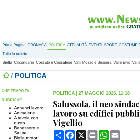
Prima Pagina
CRONACA
POLITICA
ATTUALITÀ
EVENTI
SPORT
COSTUME E
Tutte le notizie
Biella
Circondario
Cossato e Cossatese
Valli Mosso e Sessera
Valle Elvo
Vall
/
POLITICA
CHE TEMPO FA
POLITICA
|
27 MAGGIO 2026, 11:18
RUBRICHE
Salussola, il neo sinda
Annunci lavoro
lavoro su edifici pubbli
Animalerie
A tavola con
Vigellio
gusto
Benessere e
Condividi
Facebook
X
Print
WhatsApp
Email
Salute
Biella motori