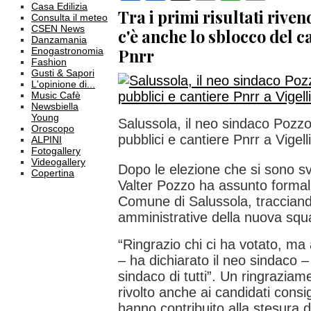
Casa Edilizia
Tra i primi risultati rive
Consulta il meteo
CSEN News
c'è anche lo sblocco del c
Danzamania
Enogastronomia
Pnrr
Fashion
Gusti & Sapori
L'opinione di...
Music Cafè
Newsbiella
Young
Salussola, il neo sindaco Pozzo 
Oroscopo
pubblici e cantiere Pnrr a Vigell
ALPINI
Fotogallery
Videogallery
Dopo le elezione che si sono sv
Copertina
Valter Pozzo ha assunto formal
Comune di Salussola, tracciando
amministrative della nuova squ
“Ringrazio chi ci ha votato, ma 
– ha dichiarato il neo sindaco –
sindaco di tutti”. Un ringraziam
rivolto anche ai candidati consig
hanno contribuito alla stesura 