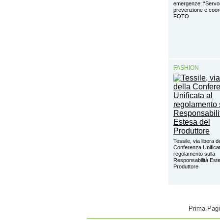
emergenze: “Servon
prevenzione e coo
FOTO
FASHION
Tessile, via libera d
Conferenza Unificat
regolamento sulla
Responsabilità Este
Produttore
Prima Pag