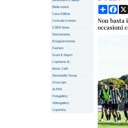
Benessere e Salute
Condividi
Face
Biella motori
Casa Edilizia
Non basta i
Consulta il meteo
occasioni c
CSEN News
Danzamania
Enogastronomia
Fashion
Gusti & Sapori
L'opinione di...
Music Cafè
Newsbiella Young
Oroscopo
ALPINI
Fotogallery
Videogallery
Copertina