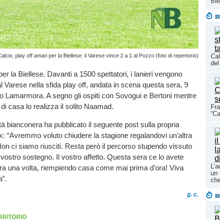
Bie
m
alcio, play off amari per la Biellese: il Varese vince 2 a 1 al Pozzo (foto di repertorio)
Cal
del
er la Biellese. Davanti a 1500 spettatori, i lanieri vengono
al Varese nella sfida play off, andata in scena questa sera, 9
o Lamarmora. A segno gli ospiti con Sovogui e Bertoni mentre
i di casa lo realizza il solito Naamad.
Fra
“Ca
tà bianconera ha pubblicato il seguente post sulla propria
: “Avremmo voluto chiudere la stagione regalandovi un’altra
on ci siamo riusciti. Resta però il percorso stupendo vissuto
 vostro sostegno. Il vostro affetto. Questa sera ce lo avete
L’a
ra una volta, riempiendo casa come mai prima d’ora! Viva
un 
a”.
che
m
g. c.
RRITORIO