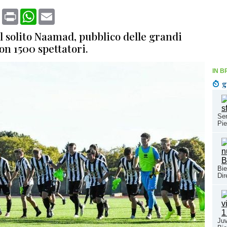
book
X
Print
WhatsApp
Email
l solito Naamad, pubblico delle grandi
on 1500 spettatori.
IN B
g
Ser
Pie
Bie
Dir
Juv