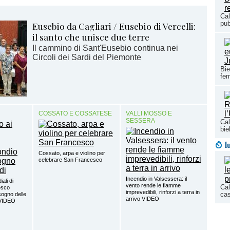
Cal
pub
Eusebio da Cagliari / Eusebio di Vercelli:
il santo che unisce due terre
Il cammino di Sant'Eusebio continua nei
Circoli dei Sardi del Piemonte
Bie
fem
COSSATO E COSSATESE
VALLI MOSSO E
SESSERA
Cal
bie
l
Cossato, arpa e violino per
celebrare San Francesco
Incendio in Valsessera: il
ali di
vento rende le fiamme
Cal
esco
imprevedibili, rinforzi a terra in
cas
sogno delle
arrivo VIDEO
 VIDEO