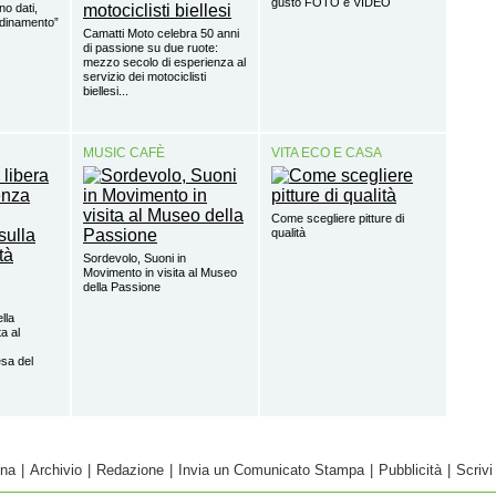
gusto FOTO e VIDEO
o dati,
rdinamento”
Camatti Moto celebra 50 anni
di passione su due ruote:
mezzo secolo di esperienza al
servizio dei motociclisti
biellesi...
MUSIC CAFÈ
VITA ECO E CASA
Come scegliere pitture di
qualità
Sordevolo, Suoni in
Movimento in visita al Museo
della Passione
ella
a al
sa del
ina
|
Archivio
|
Redazione
|
Invia un Comunicato Stampa
|
Pubblicità
|
Scrivi