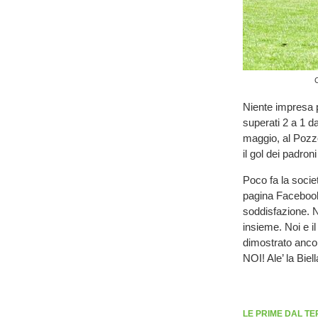
C
Niente impresa p
superati 2 a 1 d
maggio, al Pozz
il gol dei padron
Poco fa la socie
pagina Facebook
soddisfazione. N
insieme. Noi e il
dimostrato anco
NOI! Ale’ la Biell
LE PRIME DAL TE