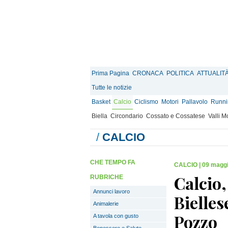
Prima Pagina
CRONACA
POLITICA
ATTUALIT
Tutte le notizie
Basket
Calcio
Ciclismo
Motori
Pallavolo
Runnin
Biella
Circondario
Cossato e Cossatese
Valli 
/
CALCIO
CHE TEMPO FA
CALCIO
|
09 maggi
Calcio,
RUBRICHE
Annunci lavoro
Biellese
Animalerie
Pozzo
A tavola con gusto