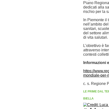
Piano Regional
dedicati alla s
rischio per la s
In Piemonte il 
nell’ambito de
sanitari, scuole
del settore ali
di vita salutari.
L’obiettivo è f
attraverso inter
contesti collet
Informazioni 
https://www.re
mondiale-per-
c. s. Regione 
LE PRIME DAL TE
BIELLA