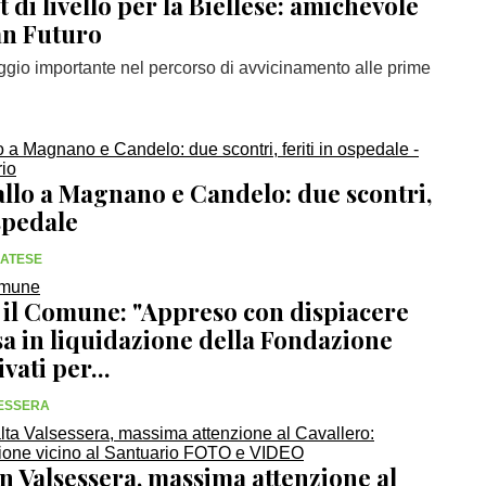
st di livello per la Biellese: amichevole
an Futuro
ggio importante nel percorso di avvicinamento alle prime
allo a Magnano e Candelo: due scontri,
ospedale
SATESE
 il Comune: "Appreso con dispiacere
sa in liquidazione della Fondazione
ivati per...
SESSERA
n Valsessera, massima attenzione al