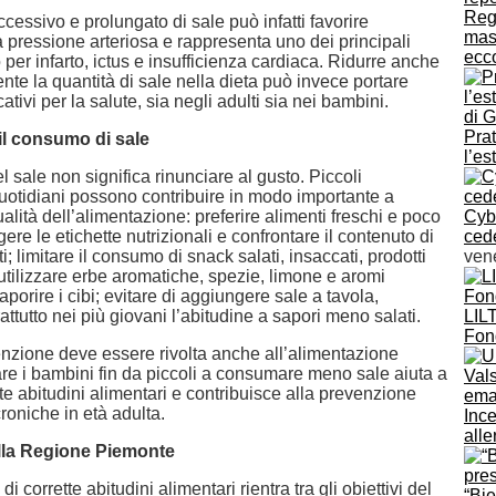
Regi
essivo e prolungato di sale può infatti favorire
mass
 pressione arteriosa e rappresenta uno dei principali
ecco
io per infarto, ictus e insufficienza cardiaca. Ridurre anche
te la quantità di sale nella dieta può invece portare
cativi per la salute, sia negli adulti sia nei bambini.
Pra
il consumo di sale
l’es
l sale non significa rinunciare al gusto. Piccoli
otidiani possono contribuire in modo importante a
ualità dell’alimentazione: preferire alimenti freschi e poco
Cyb
gere le etichette nutrizionali e confrontare il contenuto di
ced
i; limitare il consumo di snack salati, insaccati, prodotti
ven
 utilizzare erbe aromatiche, spezie, limone e aromi
aporire i cibi; evitare di aggiungere sale a tavola,
ttutto nei più giovani l’abitudine a sapori meno salati.
LILT
Fon
enzione deve essere rivolta anche all’alimentazione
uare i bambini fin da piccoli a consumare meno sale aiuta a
tte abitudini alimentari e contribuisce alla prevenzione
croniche in età adulta.
Ince
alle
lla Regione Piemonte
 corrette abitudini alimentari rientra tra gli obiettivi del
“Bie