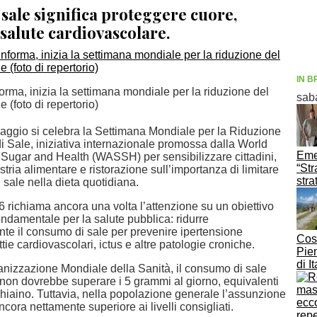
 sale significa proteggere cuore,
 salute cardiovascolare.
IN B
rma, inizia la settimana mondiale per la riduzione del
sab
 (foto di repertorio)
maggio si celebra la Settimana Mondiale per la Riduzione
 Sale, iniziativa internazionale promossa dalla World
Emer
, Sugar and Health (WASSH) per sensibilizzare cittadini,
“Str
ustria alimentare e ristorazione sull’importanza di limitare
stra
 sale nella dieta quotidiana.
 richiama ancora una volta l’attenzione su un obiettivo
ndamentale per la salute pubblica: ridurre
te il consumo di sale per prevenire ipertensione
Cost
ttie cardiovascolari, ictus e altre patologie croniche.
Pie
di I
nizzazione Mondiale della Sanità, il consumo di sale
on dovrebbe superare i 5 grammi al giorno, equivalenti
chiaino. Tuttavia, nella popolazione generale l’assunzione
ncora nettamente superiore ai livelli consigliati.