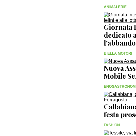
ANIMALERIE
Giornata I
dedicato al
l’abband
BIELLA MOTORI
Nuova Assa
Mobile Se
ENOGASTRONOM
Callabiana
festa pro
FASHION