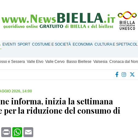
À
EVENTI
SPORT
COSTUME E SOCIETÀ
ECONOMIA
CULTURA E SPETTACOL
Mosso e Sessera
Valle Elvo
Valle Cervo
Basso Biellese
Valsesia
Cronaca dal Nor
AGGIO 2026, 14:00
ne informa, inizia la settimana
 per la riduzione del consumo di
book
X
Print
WhatsApp
Email