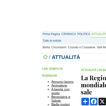
Prima Pagina
CRONACA
POLITICA
ATTUALIT
Tutte le notizie
Biella
Circondario
Cossato e Cossatese
Valli 
/
ATTUALITÀ
CHE TEMPO FA
ATTUALITÀ
|
09 M
La Regio
RUBRICHE
Annunci lavoro
mondiale
Animalerie
A tavola con
sale
gusto
Benessere e
Condividi
Face
Salute
Biella motori