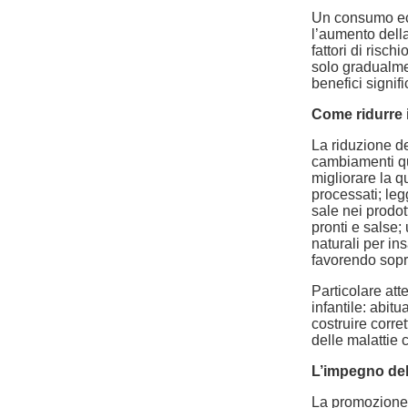
Un consumo ecc
l’aumento della
fattori di risch
solo gradualmen
benefici signifi
Come ridurre 
La riduzione de
cambiamenti qu
migliorare la q
processati; leg
sale nei prodott
pronti e salse;
naturali per ins
favorendo sopra
Particolare att
infantile: abit
costruire corre
delle malattie 
L’impegno de
La promozione di