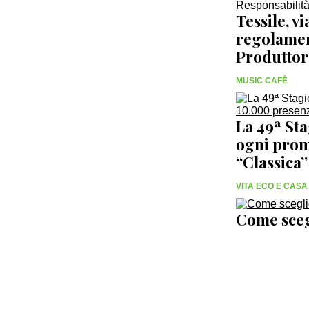
Tessile, v
regolamen
Produttor
MUSIC CAFÈ
La 49ª St
ogni prom
“Classica
VITA ECO E CASA
Come scegl