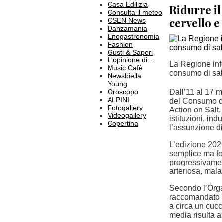
Casa Edilizia
Ridurre il
Consulta il meteo
cervello e
CSEN News
Danzamania
Enogastronomia
Fashion
Gusti & Sapori
L'opinione di...
La Regione info
Music Cafè
consumo di sale
Newsbiella
Young
Oroscopo
Dall’11 al 17 
ALPINI
del Consumo di
Fotogallery
Action on Salt
Videogallery
istituzioni, ind
Copertina
l’assunzione di
L’edizione 2026
semplice ma fo
progressivamen
arteriosa, mala
Secondo l’Orga
raccomandato n
a circa un cuc
media risulta a