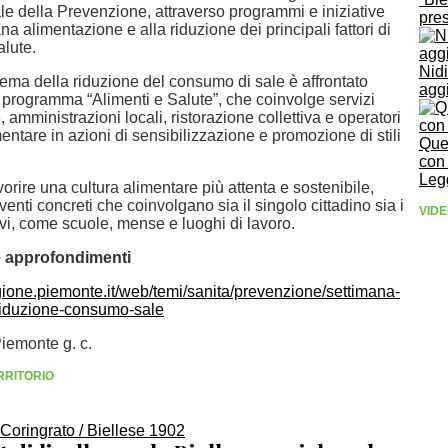
e della Prevenzione, attraverso programmi e iniziative
pres
ana alimentazione e alla riduzione dei principali fattori di
alute.
Nidi
tema della riduzione del consumo di sale è affrontato
aggi
l programma “Alimenti e Salute”, che coinvolge servizi
, amministrazioni locali, ristorazione collettiva e operatori
mentare in azioni di sensibilizzazione e promozione di stili
Ques
con 
Leg
avorire una cultura alimentare più attenta e sostenibile,
venti concreti che coinvolgano sia il singolo cittadino sia i
VIDE
tivi, come scuole, mense e luoghi di lavoro.
e approfondimenti
gione.piemonte.it/web/temi/sanita/prevenzione/settimana-
riduzione-consumo-sale
Piemonte g. c.
RRITORIO