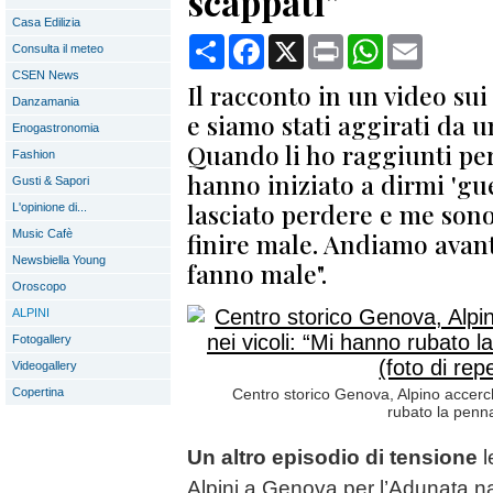
scappati”
Casa Edilizia
Condividi
Facebook
X
Print
WhatsApp
Email
Consulta il meteo
CSEN News
Il racconto in un video sui
Danzamania
e siamo stati aggirati da u
Enogastronomia
Quando li ho raggiunti pe
Fashion
hanno iniziato a dirmi 'gu
Gusti & Sapori
lasciato perdere e me sono
L'opinione di...
Music Cafè
finire male. Andiamo avan
Newsbiella Young
fanno male".
Oroscopo
ALPINI
Fotogallery
Videogallery
Copertina
Centro storico Genova, Alpino accerch
rubato la penna
Un altro episodio di tensione
l
Alpini a Genova per l’Adunata na