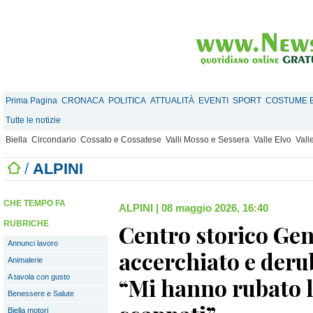
Prima Pagina
CRONACA
POLITICA
ATTUALITÀ
EVENTI
SPORT
COSTUME E
Tutte le notizie
Biella
Circondario
Cossato e Cossatese
Valli Mosso e Sessera
Valle Elvo
Vall
/
ALPINI
CHE TEMPO FA
ALPINI
|
08 maggio 2026, 16:40
RUBRICHE
Centro storico Gen
Annunci lavoro
accerchiato e derub
Animalerie
A tavola con gusto
“Mi hanno rubato 
Benessere e Salute
Biella motori