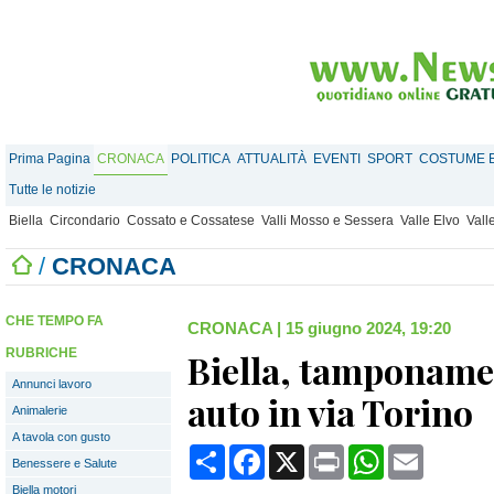
Prima Pagina
CRONACA
POLITICA
ATTUALITÀ
EVENTI
SPORT
COSTUME E
Tutte le notizie
Biella
Circondario
Cossato e Cossatese
Valli Mosso e Sessera
Valle Elvo
Vall
/
CRONACA
CHE TEMPO FA
CRONACA
|
15 giugno 2024, 19:20
RUBRICHE
Biella, tamponame
Annunci lavoro
auto in via Torino
Animalerie
A tavola con gusto
Condividi
Facebook
X
Print
WhatsApp
Email
Benessere e Salute
Biella motori