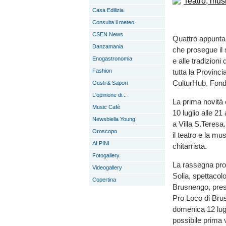
Casa Edilizia
Consulta il meteo
CSEN News
Quattro appuntam
Danzamania
che prosegue il s
Enogastronomia
e alle tradizioni
Fashion
tutta la Provinc
CulturHub, Fon
Gusti & Sapori
L'opinione di...
La prima novità
Music Cafè
10 luglio alle 21
Newsbiella Young
a Villa S.Teresa
Oroscopo
il teatro e la m
ALPINI
chitarrista.
Fotogallery
La rassegna pros
Videogallery
Solia, spettacol
Copertina
Brusnengo, pres
Pro Loco di Brus
domenica 12 lug
possibile prima 