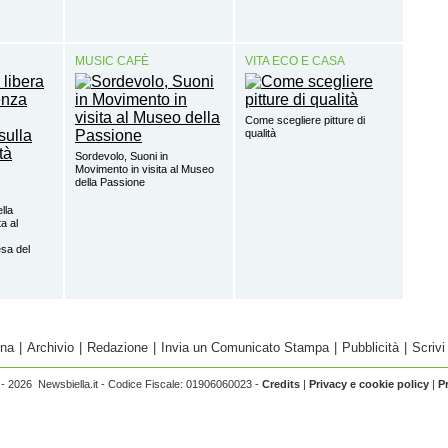
MUSIC CAFÈ
VITA ECO E CASA
Come scegliere pitture di
qualità
Sordevolo, Suoni in
Movimento in visita al Museo
della Passione
ella
a al
sa del
ina
|
Archivio
|
Redazione
|
Invia un Comunicato Stampa
|
Pubblicità
|
Scrivi
- 2026 Newsbiella.it - Codice Fiscale: 01906060023 -
Credits
|
Privacy e cookie policy
|
P