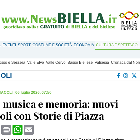
À
EVENTI
SPORT
COSTUME E SOCIETÀ
ECONOMIA
CULTURA E SPETTACOL
Mosso e Sessera
Valle Elvo
Valle Cervo
Basso Biellese
Valsesia
Cronaca dal Nor
OLI
TACOLI
|
06 luglio 2026, 07:50
, musica e memoria: nuovi
oli con Storie di Piazza
book
X
Print
WhatsApp
Email