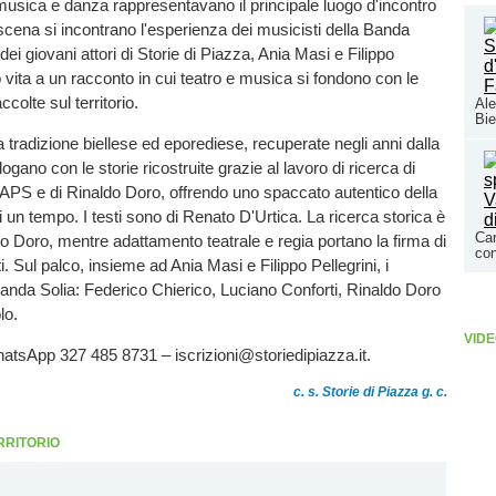
usica e danza rappresentavano il principale luogo d'incontro
n scena si incontrano l'esperienza dei musicisti della Banda
 dei giovani attori di Storie di Piazza, Ania Masi e Filippo
o vita a un racconto in cui teatro e musica si fondono con le
colte sul territorio.
Ale
Bie
 tradizione biellese ed eporediese, recuperate negli anni dalla
ogano con le storie ricostruite grazie al lavoro di ricerca di
 APS e di Rinaldo Doro, offrendo uno spaccato autentico della
i un tempo. I testi sono di Renato D'Urtica. La ricerca storica è
Car
o Doro, mentre adattamento teatrale e regia portano la firma di
con
. Sul palco, insieme ad Ania Masi e Filippo Pellegrini, i
Banda Solia: Federico Chierico, Luciano Conforti, Rinaldo Doro
lo.
VIDE
atsApp 327 485 8731 – iscrizioni@storiedipiazza.it.
c. s. Storie di Piazza g. c.
RRITORIO