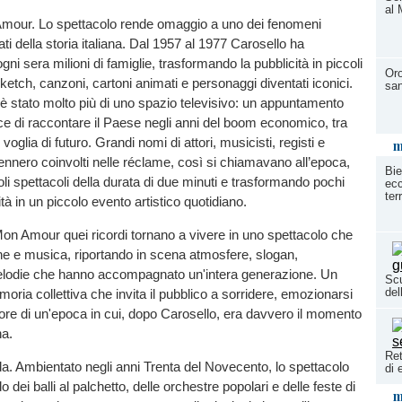
al 
mour. Lo spettacolo rende omaggio a uno dei fenomeni
ati della storia italiana. Dal 1957 al 1977 Carosello ha
i sera milioni di famiglie, trasformando la pubblicità in piccoli
Oro
 sketch, canzoni, cartoni animati e personaggi diventati iconici.
san
ni è stato molto più di uno spazio televisivo: un appuntamento
e di raccontare il Paese negli anni del boom economico, tra
 voglia di futuro. Grandi nomi di attori, musicisti, registi e
m
nero coinvolti nelle réclame, così si chiamavano all’epoca,
Bie
oli spettacoli della durata di due minuti e trasformando pochi
ecc
terr
ità in un piccolo evento artistico quotidiano.
on Amour quei ricordi tornano a vivere in uno spettacolo che
ne e musica, riportando in scena atmosfere, slogan,
lodie che hanno accompagnato un'intera generazione. Un
Scu
del
moria collettiva che invita il pubblico a sorridere, emozionarsi
apore di un'epoca in cui, dopo Carosello, era davvero il momento
na.
Ret
orda. Ambientato negli anni Trenta del Novecento, lo spettacolo
di 
 dei balli al palchetto, delle orchestre popolari e delle feste di
m