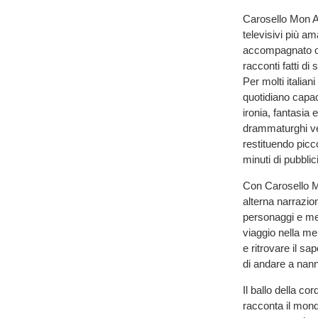
Carosello Mon A
televisivi più am
accompagnato ogn
racconti fatti di
Per molti italia
quotidiano capac
ironia, fantasia e
drammaturghi ven
restituendo picc
minuti di pubblic
Con Carosello M
alterna narrazio
personaggi e me
viaggio nella me
e ritrovare il s
di andare a nan
Il ballo della c
racconta il mondo