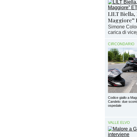
LILT Biella,
Maggiore” 
Simone Colom
carica di vic
CIRCONDARIO
Codice giallo a Ma
Candelo: due scontri,
ospedale
VALLE ELVO