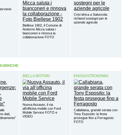
terviene
Crisi idrica a Salussola:
richiesti sostegni per le
aziende agricole
Biellese 1902, il Comune di
Andorno Micca saluta i
bianconeri e rinnova la
collaborazione FOTO
 RUBRICHE
BIELLA MOTORI
ENOGASTRONOMIA
Nuova Assauto, il via
all’officina mobile con Ford
alle
Callabiana, grande serata con
Mobile Service FOTO e
o dati,
Tony Esposito: la festa
VIDEO
rdinamento”
prosegue fino a Ferragosto
FOTO