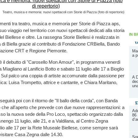
Teatro, musica e memoria: nuovi spettacoli con Storie di Piazza (foto di repertorio)
enti tra teatro, musica e memoria per Storie di Piazza aps,
uo viaggio nel territorio con nuovi spettacoli dedicati alla storia
IN B
 del Biellese e oltre. La rassegna Storie Biellesi è realizzata in
v
ia di Biella grazie al contributo di Fondazione CRBiella, Bando
dazione CRT e Regione Piemonte.
Mag
a p
 è il debutto di "Carosello Mon Amour", in programma venerdì
 a Miagliano al Lanificio Botto e sabato 11 luglio alle 17 a Bioglio
. Sul palco una coppia di artiste accomunate dalla passione per
A D
ded
usica: Luisa Trompetto, attrice e cantante, e Chiara Maritano,
una
eguirà poi con il ritorno de "Il ballo della corda", con Banda
g
o che all'aperto che prevede con due nuove rappresentazioni: a
Add
so la nuova sede della Pro Loco, spettacolo organizzato dalla
86 
d’a
nengo 11 luglio, alle 21, e a Valdilana, al Centro Zegna
lio alle 17 per la Rete Museale Biellese, come sempre sarà
visitare Casa Zegna dalle 14.30.
Sor