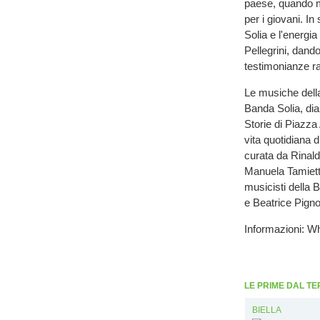
paese, quando m
per i giovani. I
Solia e l'energia
Pellegrini, dand
testimonianze rac
Le musiche della
Banda Solia, dial
Storie di Piazza
vita quotidiana d
curata da Rinald
Manuela Tamietti
musicisti della 
e Beatrice Pigno
Informazioni: Wh
LE PRIME DAL TE
BIELLA