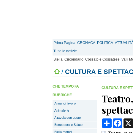
Prima Pagina
CRONACA
POLITICA
ATTUALIT
Tutte le notizie
Biella
Circondario
Cossato e Cossatese
Valli 
/
CULTURA E SPETTAC
CHE TEMPO FA
CULTURA E SPET
Teatro
RUBRICHE
Annunci lavoro
spettac
Animalerie
A tavola con gusto
Condividi
Face
Benessere e Salute
Biella motori