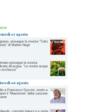
REVE
enerdì 07 agosto
nano, prosegue la mostra “Tutto
osto” di Matteo Negri
onato prosegue la mostra
icata all’acqua: "Le nostre acque
 ricchezza"
iovedì 06 agosto
io a Francesco Guccini, morto a
anni il “Maestrone” della canzone
utore
devolo, concerto barocco e visita