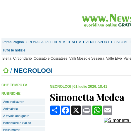
Prima Pagina
CRONACA
POLITICA
ATTUALITÀ
EVENTI
SPORT
COSTUME E
Tutte le notizie
Biella
Circondario
Cossato e Cossatese
Valli Mosso e Sessera
Valle Elvo
Vall
/
NECROLOGI
CHE TEMPO FA
NECROLOGI
|
01 luglio 2026, 18:41
Simonetta Medea
RUBRICHE
Annunci lavoro
Condividi
Facebook
X
Print
WhatsApp
Email
Animalerie
A tavola con gusto
Benessere e Salute
Biella motori