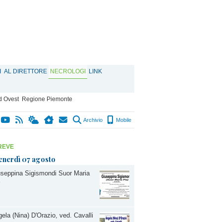
I
AL DIRETTORE
NECROLOGI
LINK
d Ovest
Regione Piemonte
Archivio
Mobile
REVE
enerdì 07 agosto
seppina Sigismondi Suor Maria
ela (Nina) D'Orazio, ved. Cavalli