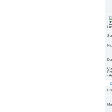
Luc
Ser
Na
Dom
Cla
Pi
- A
g
Cor
Mar