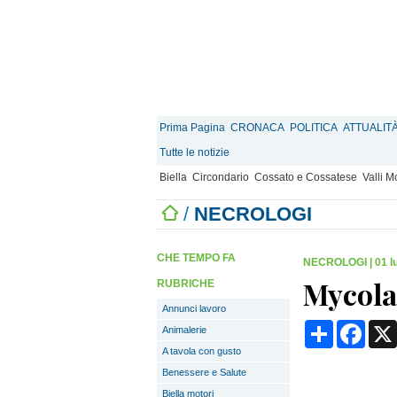
Prima Pagina
CRONACA
POLITICA
ATTUALIT
Tutte le notizie
Biella
Circondario
Cossato e Cossatese
Valli 
/
NECROLOGI
CHE TEMPO FA
NECROLOGI
|
01 l
Mycola
RUBRICHE
Annunci lavoro
Condividi
Face
Animalerie
A tavola con gusto
Benessere e Salute
Biella motori