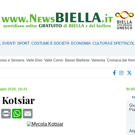
À
EVENTI
SPORT
COSTUME E SOCIETÀ
ECONOMIA
CULTURA E SPETTACOL
Mosso e Sessera
Valle Elvo
Valle Cervo
Basso Biellese
Valsesia
Cronaca dal Nor
uglio 2026, 18:41
IN B
 Kotsiar
v
Giu
Pia
book
X
Print
WhatsApp
Email
Ang