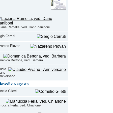
iana Ramella, ved. Dario Zaniboni
gio Cerruti
zareno Piovan
enica Bertona, ved. Barbera
udio
vano
nniversario
iovedì 06 agosto
nelio Giletti
iuccia Ferla, ved. Chiarlone