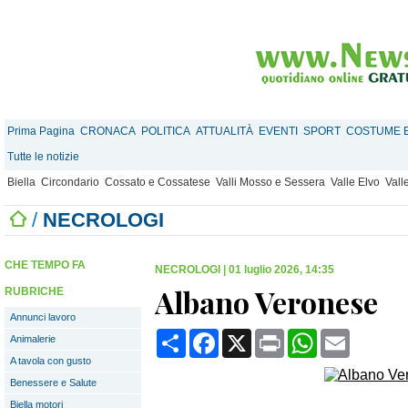
Prima Pagina
CRONACA
POLITICA
ATTUALITÀ
EVENTI
SPORT
COSTUME E
Tutte le notizie
Biella
Circondario
Cossato e Cossatese
Valli Mosso e Sessera
Valle Elvo
Vall
/
NECROLOGI
CHE TEMPO FA
NECROLOGI
|
01 luglio 2026, 14:35
Albano Veronese
RUBRICHE
Annunci lavoro
Condividi
Facebook
X
Print
WhatsApp
Email
Animalerie
A tavola con gusto
Benessere e Salute
Biella motori