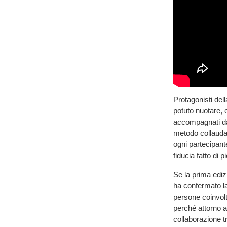
Protagonisti dell
potuto nuotare, 
accompagnati da 
metodo collaudat
ogni partecipante
fiducia fatto di 
Se la prima ed
ha confermato la
persone coinvolt
perché attorno a
collaborazione tr