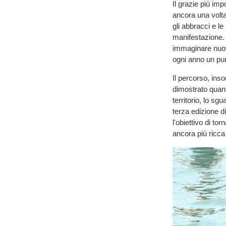
Il grazie più imp
ancora una volta 
gli abbracci e le
manifestazione. 
immaginare nuov
ogni anno un pun
Il percorso, in
dimostrato quant
territorio, lo sg
terza edizione d
l'obiettivo di to
ancora più ricca