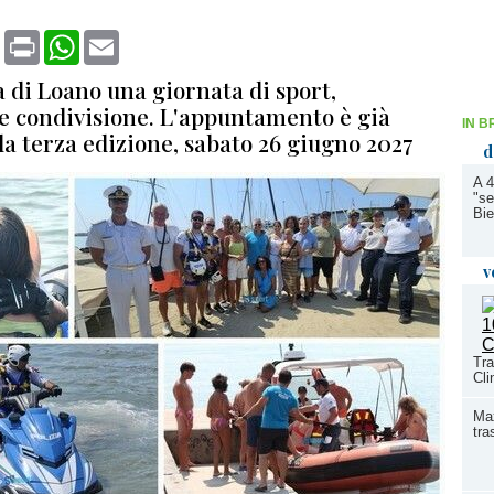
book
X
Print
WhatsApp
Email
 di Loano una giornata di sport,
 e condivisione. L'appuntamento è già
IN B
 la terza edizione, sabato 26 giugno 2027
d
A 4
"se
Bie
v
Tra
Cli
Max
tra