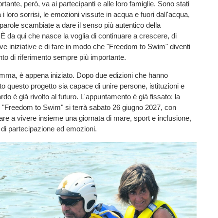
ortante, però, va ai partecipanti e alle loro famiglie. Sono stati
i loro sorrisi, le emozioni vissute in acqua e fuori dall'acqua,
 parole scambiate a dare il senso più autentico della
È da qui che nasce la voglia di continuare a crescere, di
e iniziative e di fare in modo che "Freedom to Swim" diventi
to di riferimento sempre più importante.
somma, è appena iniziato. Dopo due edizioni che hanno
o questo progetto sia capace di unire persone, istituzioni e
uardo è già rivolto al futuro. L'appuntamento è già fissato: la
i "Freedom to Swim" si terrà sabato 26 giugno 2027, con
rnare a vivere insieme una giornata di mare, sport e inclusione,
 di partecipazione ed emozioni.