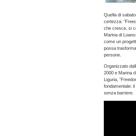
Quella di sabat
certezza: "Free
che cresce, si c
Marina di Loano 
come un progetto
possa trasformar
persone.
Organizzato dall
2000 e Marina di
Liguria, "Freedo
fondamentale: il 
senza barriere.