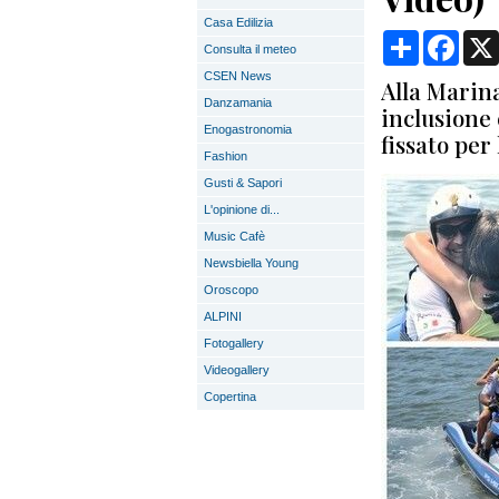
Casa Edilizia
Condividi
Face
Consulta il meteo
CSEN News
Alla Marina
Danzamania
inclusione
Enogastronomia
fissato per
Fashion
Gusti & Sapori
L'opinione di...
Music Cafè
Newsbiella Young
Oroscopo
ALPINI
Fotogallery
Videogallery
Copertina