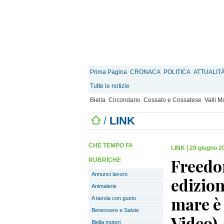
Prima Pagina
CRONACA
POLITICA
ATTUALIT
Tutte le notizie
Biella
Circondario
Cossato e Cossatese
Valli 
/
LINK
CHE TEMPO FA
LINK
|
29 giugno 2
Freedo
RUBRICHE
Annunci lavoro
edizion
Animalerie
mare è 
A tavola con gusto
Benessere e Salute
Video)
Biella motori