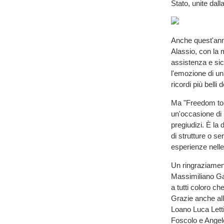
Stato, unite dall
Anche quest'ann
Alassio, con la 
assistenza e sicu
l'emozione di un
ricordi più belli 
Ma "Freedom to 
un'occasione di 
pregiudizi. È la
di strutture o se
esperienze nelle
Un ringraziamen
Massimiliano Gatt
a tutti coloro ch
Grazie anche alle
Loano Luca Letti
Foscolo e Angel