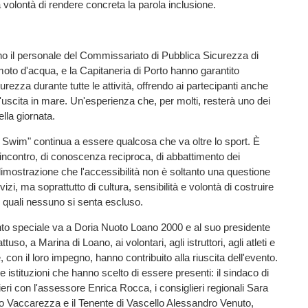
a volontà di rendere concreta la parola inclusione.
o il personale del Commissariato di Pubblica Sicurezza di
moto d'acqua, e la Capitaneria di Porto hanno garantito
rezza durante tutte le attività, offrendo ai partecipanti anche
'uscita in mare. Un'esperienza che, per molti, resterà uno dei
della giornata.
Swim" continua a essere qualcosa che va oltre lo sport. È
incontro, di conoscenza reciproca, di abbattimento dei
 dimostrazione che l'accessibilità non è soltanto una questione
rvizi, ma soprattutto di cultura, sensibilità e volontà di costruire
 quali nessuno si senta escluso.
to speciale va a Doria Nuoto Loano 2000 e al suo presidente
uso, a Marina di Loano, ai volontari, agli istruttori, agli atleti e
e, con il loro impegno, hanno contribuito alla riuscita dell'evento.
 istituzioni che hanno scelto di essere presenti: il sindaco di
eri con l'assessore Enrica Rocca, i consiglieri regionali Sara
o Vaccarezza e il Tenente di Vascello Alessandro Venuto,