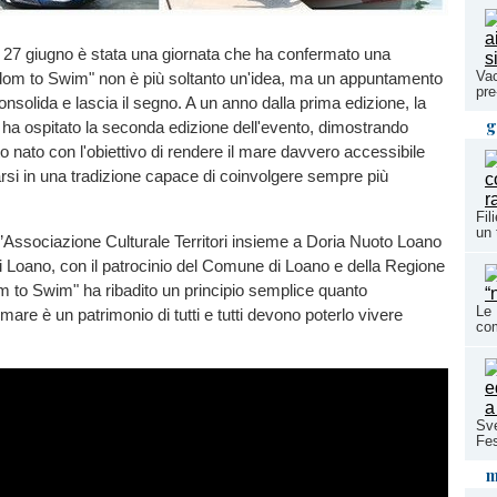
o 27 giugno è stata una giornata che ha confermato una
Vac
dom to Swim" non è più soltanto un'idea, ma un appuntamento
pre
onsolida e lascia il segno. A un anno dalla prima edizione, la
g
ha ospitato la seconda edizione dell'evento, dimostrando
 nato con l'obiettivo di rendere il mare davvero accessibile
si in una tradizione capace di coinvolgere sempre più
Fil
un 
’Associazione Culturale Territori insieme a Doria Nuoto Loano
 Loano, con il patrocinio del Comune di Loano e della Regione
m to Swim" ha ribadito un principio semplice quanto
Le 
mare è un patrimonio di tutti e tutti devono poterlo vivere
co
Sve
Fes
m