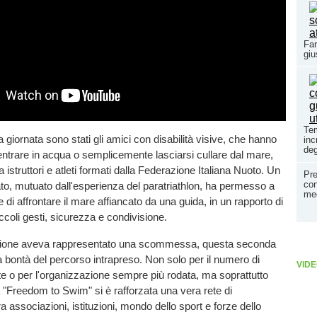
Far
giu
Tem
a giornata sono stati gli amici con disabilità visive, che hanno
inc
deg
entrare in acqua o semplicemente lasciarsi cullare dal mare,
istruttori e atleti formati dalla Federazione Italiana Nuoto. Un
Pre
con
o, mutuato dall'esperienza del paratriathlon, ha permesso a
med
 di affrontare il mare affiancato da una guida, in un rapporto di
piccoli gesti, sicurezza e condivisione.
izione aveva rappresentato una scommessa, questa seconda
 bontà del percorso intrapreso. Non solo per il numero di
VIDE
e o per l'organizzazione sempre più rodata, ma soprattutto
 "Freedom to Swim" si è rafforzata una vera rete di
a associazioni, istituzioni, mondo dello sport e forze dello