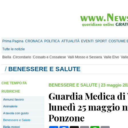
Prima Pagina
CRONACA
POLITICA
ATTUALITÀ
EVENTI
SPORT
COSTUME E
Tutte le notizie
Biella
Circondario
Cossato e Cossatese
Valli Mosso e Sessera
Valle Elvo
Vall
/
BENESSERE E SALUTE
CHE TEMPO FA
BENESSERE E SALUTE
|
23 maggio 202
RUBRICHE
Guardia Medica di 
Annunci lavoro
lunedì 25 maggio n
Animalerie
A tavola con gusto
Ponzone
Benessere e Salute
Biella motori