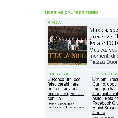
LE PRIME DAL TERRITORIO
BIELLA
Musica, spe
presenze: il
Estate FO
Musica, spet
momenti di 
Piazza Duomo
CIRCONDARIO
COSSATO E CO
Ronco Biellese: falso
carabiniere truffa un anziano
Alpini Brusnengo-Cu