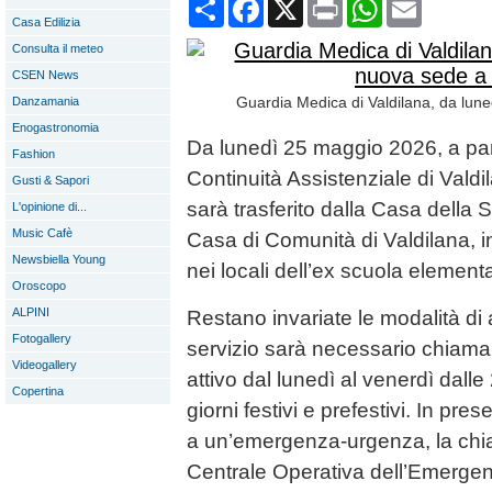
Condividi
Facebook
X
Print
WhatsApp
Email
Casa Edilizia
Consulta il meteo
CSEN News
Guardia Medica di Valdilana, da lu
Danzamania
Enogastronomia
Da lunedì 25 maggio 2026, a partir
Fashion
Continuità Assistenziale di Vald
Gusti & Sapori
sarà trasferito dalla Casa della S
L'opinione di...
Music Cafè
Casa di Comunità di Valdilana, 
Newsbiella Young
nei locali dell’ex scuola element
Oroscopo
ALPINI
Restano invariate le modalità di 
Fotogallery
servizio sarà necessario chiama
Videogallery
attivo dal lunedì al venerdì dalle
Copertina
giorni festivi e prefestivi. In pre
a un’emergenza-urgenza, la chiam
Centrale Operativa dell’Emergenz