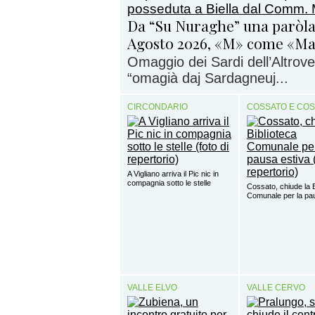
Da “Su Nuraghe” una paròla
Agosto 2026, «M» come «M
Omaggio dei Sardi dell’Altrove 
“omagià daj Sardagneuj...
CIRCONDARIO
COSSATO E CO
A Vigliano arriva il Pic nic in
compagnia sotto le stelle
Cossato, chiude la B
Comunale per la pa
VALLE ELVO
VALLE CERVO