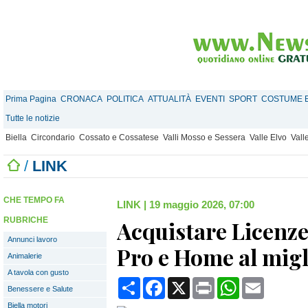
Prima Pagina
CRONACA
POLITICA
ATTUALITÀ
EVENTI
SPORT
COSTUME E
Tutte le notizie
Biella
Circondario
Cossato e Cossatese
Valli Mosso e Sessera
Valle Elvo
Vall
/
LINK
CHE TEMPO FA
LINK
|
19 maggio 2026, 07:00
RUBRICHE
Acquistare Licenz
Annunci lavoro
Pro e Home al migl
Animalerie
A tavola con gusto
Condividi
Facebook
X
Print
WhatsApp
Email
Benessere e Salute
Biella motori