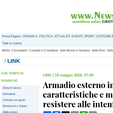
Prima Pagina
CRONACA
POLITICA
ATTUALITÀ
EVENTI
SPORT
COSTUME E
Tutte le notizie
Biella
Circondario
Cossato e Cossatese
Valli Mosso e Sessera
Valle Elvo
Vall
/
LINK
CHE TEMPO FA
LINK
|
18 maggio 2026, 07:00
RUBRICHE
Armadio esterno i
Annunci lavoro
caratteristiche e m
Animalerie
A tavola con gusto
resistere alle inte
Benessere e Salute
Biella motori