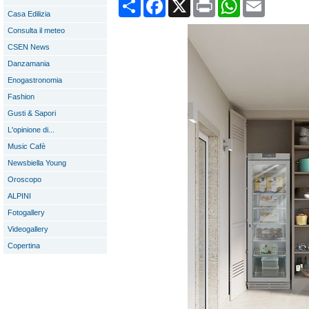
Condividi
Facebook
X
Print
WhatsApp
Email
Casa Edilizia
Consulta il meteo
CSEN News
Danzamania
Enogastronomia
Fashion
Gusti & Sapori
L'opinione di...
Music Cafè
Newsbiella Young
Oroscopo
ALPINI
Fotogallery
Videogallery
Copertina