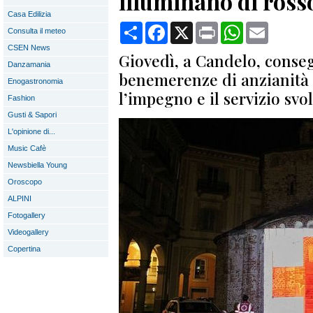
illuminano di ros
Casa Edilizia
Condividi
Facebook
X
Print
WhatsApp
Email
Consulta il meteo
CSEN News
Giovedì, a Candelo, conse
Danzamania
benemerenze di anzianità a
Enogastronomia
l’impegno e il servizio svol
Fashion
Gusti & Sapori
L'opinione di...
Music Cafè
Newsbiella Young
Oroscopo
ALPINI
Fotogallery
Videogallery
Copertina