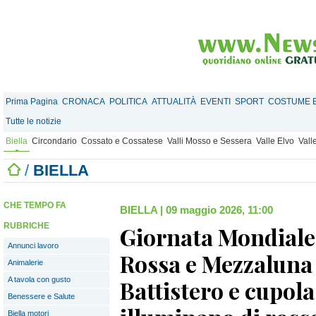
Prima Pagina
CRONACA
POLITICA
ATTUALITÀ
EVENTI
SPORT
COSTUME E
Tutte le notizie
Biella
Circondario
Cossato e Cossatese
Valli Mosso e Sessera
Valle Elvo
Vall
/
BIELLA
CHE TEMPO FA
BIELLA
|
09 maggio 2026, 11:00
RUBRICHE
Giornata Mondiale
Annunci lavoro
Rossa e Mezzaluna 
Animalerie
A tavola con gusto
Battistero e cupola
Benessere e Salute
Biella motori