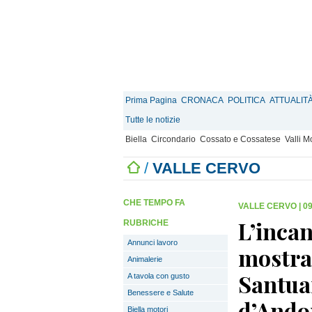
Prima Pagina
CRONACA
POLITICA
ATTUALIT
Tutte le notizie
Biella
Circondario
Cossato e Cossatese
Valli 
/
VALLE CERVO
CHE TEMPO FA
VALLE CERVO
|
09
L’incan
RUBRICHE
Annunci lavoro
mostra
Animalerie
Santua
A tavola con gusto
Benessere e Salute
d’Ando
Biella motori