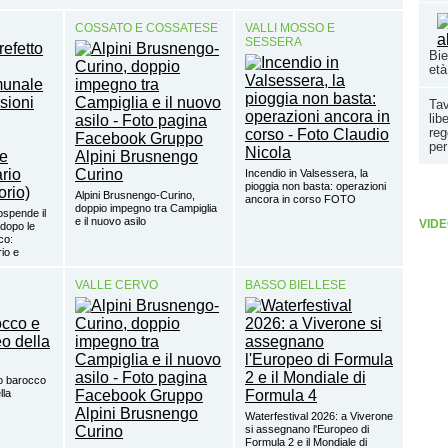
COSSATO E COSSATESE
VALLI MOSSO E
SESSERA
Bie
età
Tav
lib
reg
per
Incendio in Valsessera, la
pioggia non basta: operazioni
Alpini Brusnengo-Curino,
ancora in corso FOTO
doppio impegno tra Campiglia
ospende il
e il nuovo asilo
VIDE
dopo le
co:
io e
VALLE CERVO
BASSO BIELLESE
o barocco
lla
Waterfestival 2026: a Viverone
si assegnano l'Europeo di
Formula 2 e il Mondiale di