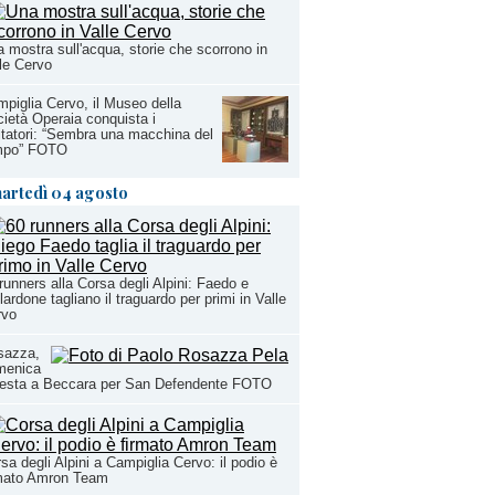
 mostra sull'acqua, storie che scorrono in
le Cervo
piglia Cervo, il Museo della
ietà Operaia conquista i
itatori: “Sembra una macchina del
mpo” FOTO
artedì 04 agosto
runners alla Corsa degli Alpini: Faedo e
lardone tagliano il traguardo per primi in Valle
rvo
sazza,
menica
festa a Beccara per San Defendente FOTO
sa degli Alpini a Campiglia Cervo: il podio è
rmato Amron Team