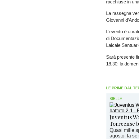
racchiuse in una
La rassegna verr
Giovanni d’And
L’evento è curat
di Documentazio
Laicale Santuar
Sarà presente fin
18.30; la domenic
LE PRIME DAL TE
BIELLA
Juventus Wo
Torreense 
Quasi mille s
agosto, la sem