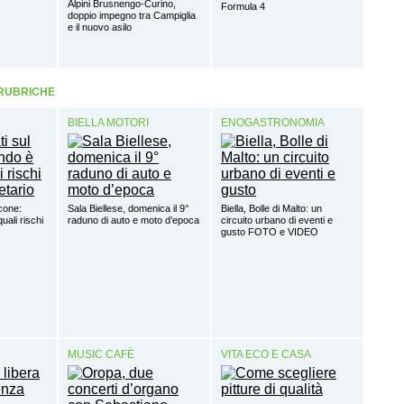
Alpini Brusnengo-Curino,
Formula 4
doppio impegno tra Campiglia
e il nuovo asilo
 RUBRICHE
BIELLA MOTORI
ENOGASTRONOMIA
lcone:
Sala Biellese, domenica il 9°
Biella, Bolle di Malto: un
uali rischi
raduno di auto e moto d’epoca
circuito urbano di eventi e
gusto FOTO e VIDEO
MUSIC CAFÈ
VITA ECO E CASA