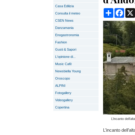
Casa Edilizia
Condividi
Face
Consulta il meteo
CSEN News
Danzamania
Enogastronomia
Fashion
Gusti & Sapori
L'opinione di...
Music Cafè
Newsbiella Young
Oroscopo
ALPINI
Fotogallery
Videogallery
Copertina
L’incanto dell’a
L’incanto dell’al