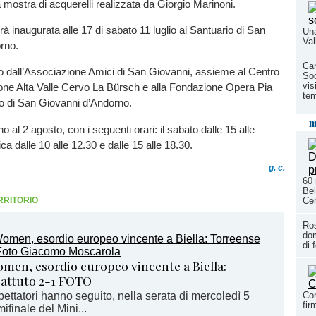
 mostra di acquerelli realizzata da Giorgio Marinoni.
à inaugurata alle 17 di sabato 11 luglio al Santuario di San
Una
Val
orno.
Cam
o dall’Associazione Amici di San Giovanni, assieme al Centro
Soc
vis
ne Alta Valle Cervo La Bürsch e alla Fondazione Opera Pia
te
io di San Giovanni d’Andorno.
m
o al 2 agosto, con i seguenti orari: il sabato dalle 15 alle
a dalle 10 alle 12.30 e dalle 15 alle 18.30.
g. c.
60 
Bel
RRITORIO
Ce
Ro
do
di 
men, esordio europeo vincente a Biella:
battuto 2-1 FOTO
pettatori hanno seguito, nella serata di mercoledì 5
Cor
fi
ifinale del Mini...