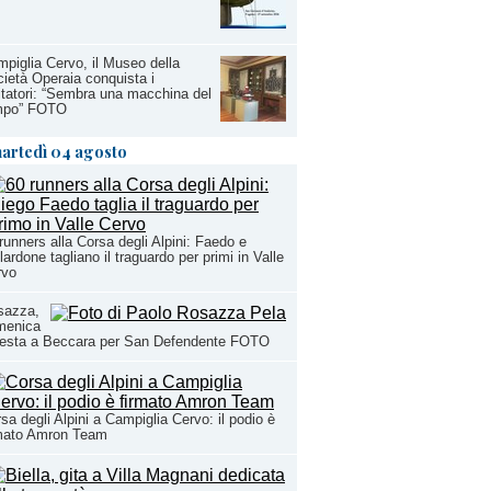
piglia Cervo, il Museo della
ietà Operaia conquista i
itatori: “Sembra una macchina del
mpo” FOTO
artedì 04 agosto
runners alla Corsa degli Alpini: Faedo e
lardone tagliano il traguardo per primi in Valle
rvo
sazza,
menica
festa a Beccara per San Defendente FOTO
sa degli Alpini a Campiglia Cervo: il podio è
rmato Amron Team