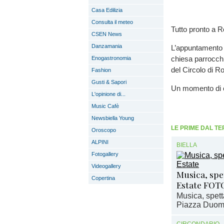
Casa Edilizia
Consulta il meteo
Tutto pronto a 
CSEN News
Danzamania
L’appuntamento 
chiesa parrocchi
Enogastronomia
del Circolo di R
Fashion
Gusti & Sapori
Un momento di co
L'opinione di...
Music Cafè
Newsbiella Young
LE PRIME DAL TE
Oroscopo
ALPINI
BIELLA
Fotogallery
Videogallery
Musica, spet
Copertina
Estate FOT
Musica, spett
Piazza Duomo 
CIRCONDARIO