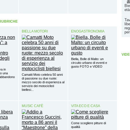
Bie
età
Tav
 RUBRICHE
lib
reg
BIELLA MOTORI
ENOGASTRONOMIA
per
VIDE
Biella, Bolle di Malto: un
circuito urbano di eventi e
gusto FOTO e VIDEO
va in
lo una
Camatti Moto celebra 50 anni
’abbandono
di passione su due ruote:
mezzo secolo di esperienza al
servizio dei motociclisti
biellesi...
MUSIC CAFÈ
VITA ECO E CASA
Come scegliere pitture di
qualità