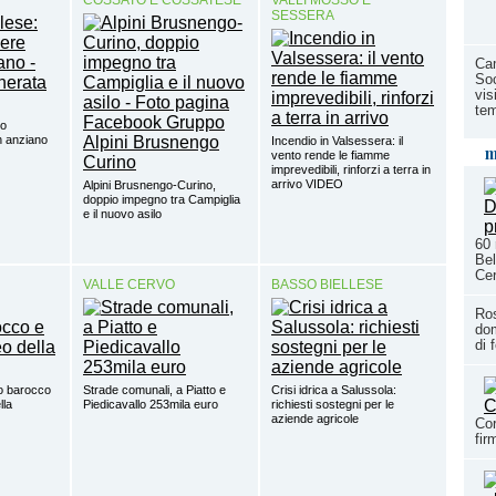
SESSERA
Cam
Soc
vis
te
so
un anziano
Incendio in Valsessera: il
m
vento rende le fiamme
imprevedibili, rinforzi a terra in
arrivo VIDEO
Alpini Brusnengo-Curino,
doppio impegno tra Campiglia
e il nuovo asilo
60 
Bel
Ce
VALLE CERVO
BASSO BIELLESE
Ro
do
di 
o barocco
Strade comunali, a Piatto e
Crisi idrica a Salussola:
lla
Piedicavallo 253mila euro
richiesti sostegni per le
aziende agricole
Cor
fi