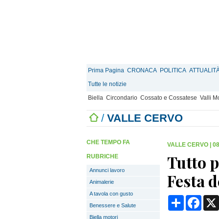
Prima Pagina
CRONACA
POLITICA
ATTUALIT
Tutte le notizie
Biella
Circondario
Cossato e Cossatese
Valli 
/
VALLE CERVO
CHE TEMPO FA
VALLE CERVO
|
08
Tutto p
RUBRICHE
Annunci lavoro
Festa 
Animalerie
A tavola con gusto
Condividi
Face
Benessere e Salute
Biella motori