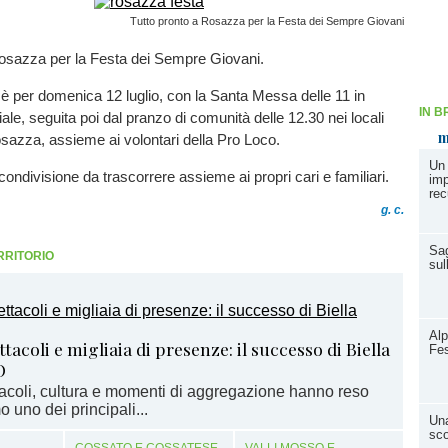
Tutto pronto a Rosazza per la Festa dei Sempre Giovani
Rosazza per la Festa dei Sempre Giovani.
è per domenica 12 luglio, con la Santa Messa delle 11 in
IN B
ale, seguita poi dal pranzo di comunità delle 12.30 nei locali
m
osazza, assieme ai volontari della Pro Loco.
Un 
ndivisione da trascorrere assieme ai propri cari e familiari.
imp
rec
g. c.
Sag
RRITORIO
su
Alp
tacoli e migliaia di presenze: il successo di Biella
Fes
O
acoli, cultura e momenti di aggregazione hanno reso
uno dei principali...
Una
sco
COSSATO E COSSATESE
VALLI MOSSO E