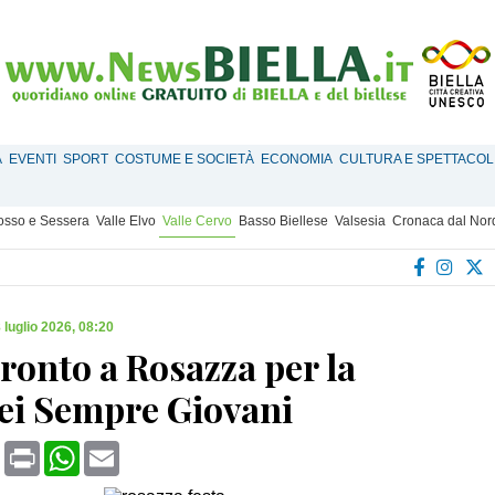
À
EVENTI
SPORT
COSTUME E SOCIETÀ
ECONOMIA
CULTURA E SPETTACOL
Mosso e Sessera
Valle Elvo
Valle Cervo
Basso Biellese
Valsesia
Cronaca dal Nor
 luglio 2026, 08:20
ronto a Rosazza per la
dei Sempre Giovani
book
X
Print
WhatsApp
Email