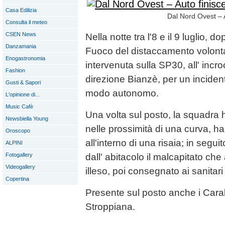
Casa Edilizia
Dal Nord Ovest – A
Consulta il meteo
CSEN News
Nella notte tra l'8 e il 9 luglio, d
Danzamania
Fuoco del distaccamento volontar
Enogastronomia
intervenuta sulla SP30, all' incro
Fashion
direzione Bianzè, per un inciden
Gusti & Sapori
modo autonomo.
L'opinione di...
Music Cafè
Una volta sul posto, la squadra 
Newsbiella Young
nelle prossimità di una curva, ha
Oroscopo
all'interno di una risaia; in segu
ALPINI
Fotogallery
dall' abitacolo il malcapitato 
Videogallery
illeso, poi consegnato ai sanitari 
Copertina
Presente sul posto anche i Carab
Stroppiana.