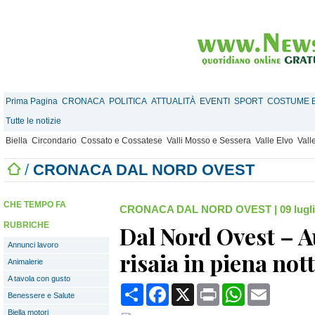
Prima Pagina
CRONACA
POLITICA
ATTUALITÀ
EVENTI
SPORT
COSTUME E
Tutte le notizie
Biella
Circondario
Cossato e Cossatese
Valli Mosso e Sessera
Valle Elvo
Vall
/
CRONACA DAL NORD OVEST
CHE TEMPO FA
CRONACA DAL NORD OVEST
|
09 lugl
RUBRICHE
Dal Nord Ovest – Au
Annunci lavoro
risaia in piena not
Animalerie
A tavola con gusto
Condividi
Facebook
X
Print
WhatsApp
Email
Benessere e Salute
Biella motori