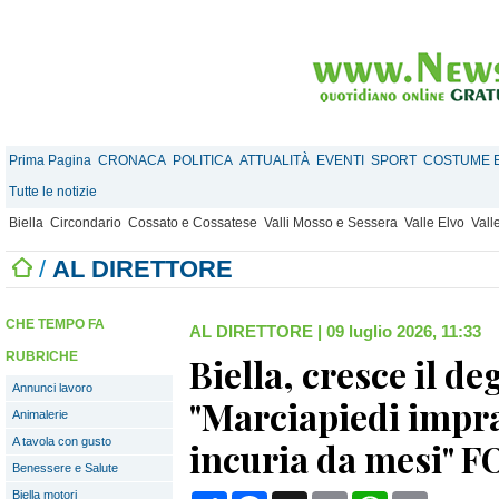
Prima Pagina
CRONACA
POLITICA
ATTUALITÀ
EVENTI
SPORT
COSTUME E
Tutte le notizie
Biella
Circondario
Cossato e Cossatese
Valli Mosso e Sessera
Valle Elvo
Vall
/
AL DIRETTORE
CHE TEMPO FA
AL DIRETTORE
|
09 luglio 2026, 11:33
RUBRICHE
Biella, cresce il de
Annunci lavoro
"Marciapiedi impra
Animalerie
A tavola con gusto
incuria da mesi" 
Benessere e Salute
Biella motori