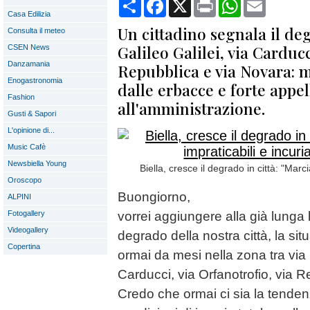
Condividi
Facebook
X
Print
WhatsApp
Email
Casa Edilizia
Un cittadino segnala il deg
Consulta il meteo
Galileo Galilei, via Carducc
CSEN News
Danzamania
Repubblica e via Novara: m
Enogastronomia
dalle erbacce e forte appel
Fashion
all'amministrazione.
Gusti & Sapori
L'opinione di...
Music Cafè
Newsbiella Young
Biella, cresce il degrado in città: "Marc
Oroscopo
Buongiorno,
ALPINI
Fotogallery
vorrei aggiungere alla già lunga l
Videogallery
degrado della nostra città, la si
Copertina
ormai da mesi nella zona tra via G
Carducci, via Orfanotrofio, via 
Credo che ormai ci sia la tenden