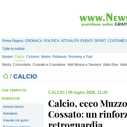
Prima Pagina
CRONACA
POLITICA
ATTUALITÀ
EVENTI
SPORT
COSTUME E
Tutte le notizie
Basket
Calcio
Ciclismo
Motori
Pallavolo
Running e Trail
Biella
Circondario
Cossato e Cossatese
Valli Mosso e Sessera
Valle Elvo
Vall
/
CALCIO
CHE TEMPO FA
CALCIO
|
09 luglio 2026, 11:20
RUBRICHE
Calcio, ecco Muzzol
Annunci lavoro
Cossato: un rinforz
Animalerie
A tavola con gusto
retroguardia