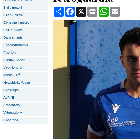
Benessere e Salute
Biella motori
Condividi
Facebook
X
Print
WhatsApp
Email
Casa Edilizia
Consulta il meteo
CSEN News
Danzamania
Enogastronomia
Fashion
Gusti & Sapori
L'opinione di...
Music Cafè
Newsbiella Young
Oroscopo
ALPINI
Fotogallery
Videogallery
Copertina