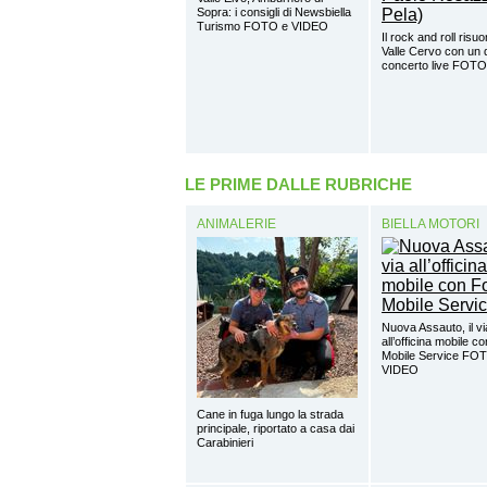
Sopra: i consigli di Newsbiella
Turismo FOTO e VIDEO
Il rock and roll risuo
Valle Cervo con un 
concerto live FOTO
LE PRIME DALLE RUBRICHE
ANIMALERIE
BIELLA MOTORI
Nuova Assauto, il vi
all’officina mobile c
Mobile Service FO
VIDEO
Cane in fuga lungo la strada
principale, riportato a casa dai
Carabinieri