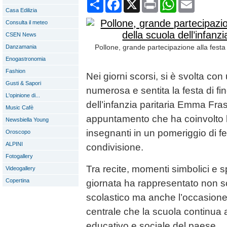
Condividi
Facebook
X
Print
WhatsApp
Email
Casa Edilizia
Consulta il meteo
CSEN News
Pollone, grande partecipazione alla festa 
Danzamania
Enogastronomia
Fashion
Nei giorni scorsi, si è svolta co
Gusti & Sapori
numerosa e sentita la festa di fi
L'opinione di...
dell’infanzia paritaria Emma Fras
Music Cafè
appuntamento che ha coinvolto b
Newsbiella Young
insegnanti in un pomeriggio di f
Oroscopo
ALPINI
condivisione.
Fotogallery
Tra recite, momenti simbolici e sp
Videogallery
Copertina
giornata ha rappresentato non so
scolastico ma anche l’occasione p
centrale che la scuola continua 
educativo e sociale del paese.