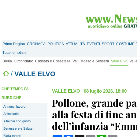
Prima Pagina
CRONACA
POLITICA
ATTUALITÀ
EVENTI
SPORT
COSTUME E
Tutte le notizie
Biella
Circondario
Cossato e Cossatese
Valli Mosso e Sessera
Valle Elvo
Vall
/
VALLE ELVO
CHE TEMPO FA
VALLE ELVO
|
08 luglio 2026, 18:00
RUBRICHE
Pollone, grande pa
Annunci lavoro
alla festa di fine a
Animalerie
A tavola con gusto
dell’infanzia “Emm
Benessere e Salute
Biella motori