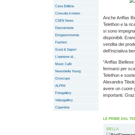
Casa Edilizia
Consulta il meteo
Anche Anffas Bie
CSEN News
Telethon e la ric
Danzamania
si sono impegnat
Enogastronomia
disponibili. Eran
Fashion
vendita dei prodo
Gusti & Sapori
dell’iniziativa be
L'opinione di...
“Anffas Bielles
Music Cafè
fermarsi per sca
Newsbiella Young
Telethon e soste
Oroscopo
Alexandra Tiboldo
ALPINI
avere un cuore g
Fotogallery
importanti. Grazi
Videogallery
Copertina
LE PRIME DAL TE
BIELLA