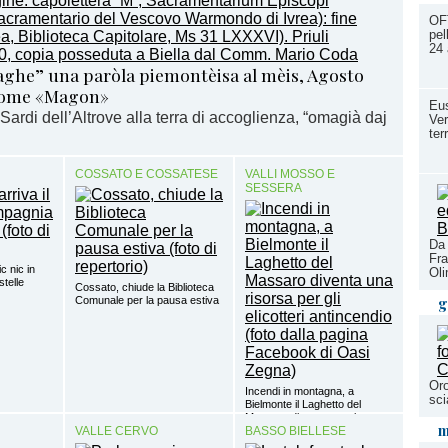
OFT
pel
24
ghe” una paròla piemontèisa al mèis, Agosto
come «Magon»
Eus
ardi dell’Altrove alla terra di accoglienza, “omagià daj
Ver
ter
COSSATO E COSSATESE
VALLI MOSSO E
SESSERA
Da 
Fra
ic nic in
Ol
stelle
Cossato, chiude la Biblioteca
g
Comunale per la pausa estiva
Oro
Incendi in montagna, a
sci
Bielmonte il Laghetto del
Massaro diventa una risorsa
m
VALLE CERVO
per gli elicotteri antincendio
BASSO BIELLESE