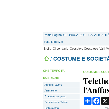
Prima Pagina
CRONACA
POLITICA
ATTUALIT
Tutte le notizie
Biella
Circondario
Cossato e Cossatese
Valli 
/
COSTUME E SOCIET
CHE TEMPO FA
COSTUME E SOCI
Teletho
RUBRICHE
Annunci lavoro
l’Anffa
Animalerie
A tavola con gusto
Condividi
Face
Benessere e Salute
Biella motori