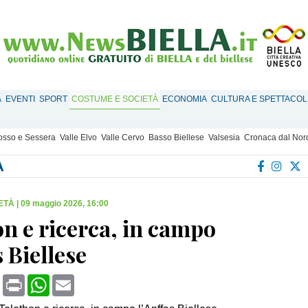
À
EVENTI
SPORT
COSTUME E SOCIETÀ
ECONOMIA
CULTURA E SPETTACOL
Mosso e Sessera
Valle Elvo
Valle Cervo
Basso Biellese
Valsesia
Cronaca dal Nor
À
ETÀ
|
09 maggio 2026, 16:00
n e ricerca, in campo
s Biellese
book
X
Print
WhatsApp
Email