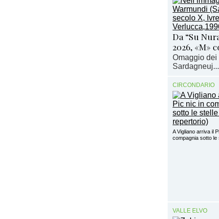
Da “Su Nura
2026, «M» 
Omaggio dei S
Sardagneuj...
CIRCONDARIO
A Vigliano arriva il P
compagnia sotto le 
VALLE ELVO