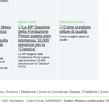
o VIDEO
MUSIC CAFÈ
VITA ECO E CASA
Come scegliere pitture di
qualità
La 49ª Stagione della
Fondazione Perosi supera
ella
ogni promessa: 10.000
a al
presenze per la “Classica”
FOTO
sa del
ina
|
Archivio
|
Redazione
|
Invia un Comunicato Stampa
|
Pubblicità
|
Scrivi
- 2026 Newsbiella.it - Codice Fiscale: 01906060023 -
Credits
|
Privacy e cookie policy
|
P