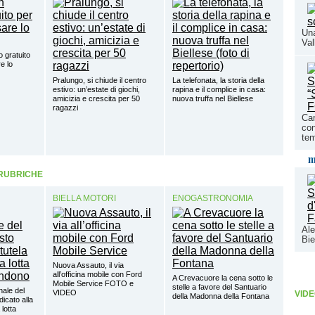
Una
Val
o gratuito
e lo
Pralungo, si chiude il centro
La telefonata, la storia della
estivo: un’estate di giochi,
rapina e il complice in casa:
amicizia e crescita per 50
nuova truffa nel Biellese
ragazzi
Cam
con
te
m
 RUBRICHE
BIELLA MOTORI
ENOGASTRONOMIA
Ale
Bie
Nuova Assauto, il via
all’officina mobile con Ford
A Crevacuore la cena sotto le
Mobile Service FOTO e
stelle a favore del Santuario
nale del
VIDEO
VIDE
della Madonna della Fontana
dicato alla
 lotta