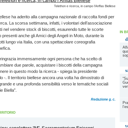
Telethon e ricerca, in campo l’Anffas Biellese
llese ha aderito alla campagna nazionale di raccolta fondi per
erca. La scorsa settimana, infatti, i volontari dell’associazione
i nel vendere stock di biscotti, esaurendo tutte le scorte
IN B
o presenti anche gli Amici degli Angeli in Moto, durante la
d
tti lungo via Italia, con una spettacolare coreografia
Alf
nefica.
qua
so
e ringrazia immensamente ogni persona che ha scelto di
mbiare due parole, acquistare i biscotti della campagna
s
nere in questo modo la ricerca - spiega la presidente
 -. Il territorio biellese ancora una volta ha dimostrato di
“Su
Guc
rande e una profonda sensibilità verso le tematiche sociali
ven
e Biella”.
Redazione g. c.
Pra
l’e
RRITORIO
v