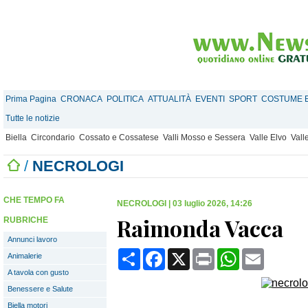
Prima Pagina
CRONACA
POLITICA
ATTUALITÀ
EVENTI
SPORT
COSTUME E
Tutte le notizie
Biella
Circondario
Cossato e Cossatese
Valli Mosso e Sessera
Valle Elvo
Vall
/
NECROLOGI
CHE TEMPO FA
NECROLOGI
|
03 luglio 2026, 14:26
Raimonda Vacca
RUBRICHE
Annunci lavoro
Condividi
Facebook
X
Print
WhatsApp
Email
Animalerie
A tavola con gusto
Benessere e Salute
Biella motori