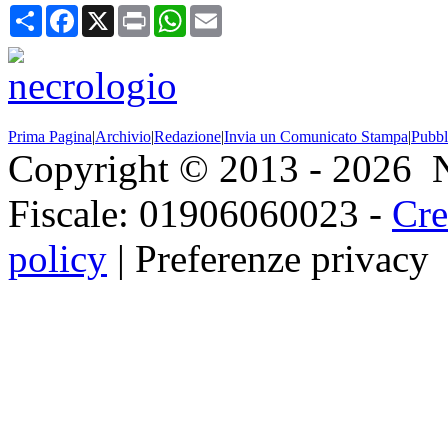
Condividi
Facebook
X
Print
WhatsApp
Email
Prima Pagina
|
Archivio
|
Redazione
|
Invia un Comunicato Stampa
|
Pubbl
Copyright © 2013 - 2026 Ne
Fiscale: 01906060023 -
Cre
policy
|
Preferenze privacy