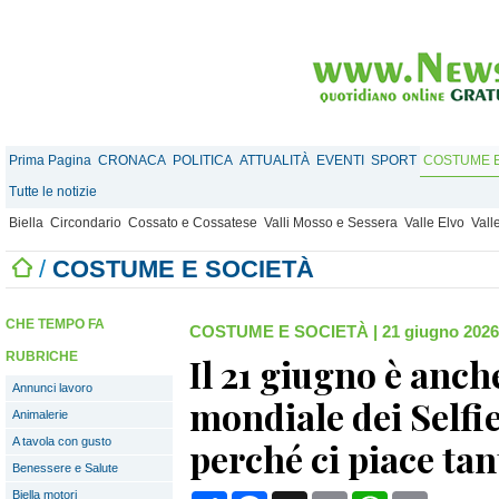
Prima Pagina
CRONACA
POLITICA
ATTUALITÀ
EVENTI
SPORT
COSTUME E
Tutte le notizie
Biella
Circondario
Cossato e Cossatese
Valli Mosso e Sessera
Valle Elvo
Vall
/
COSTUME E SOCIETÀ
CHE TEMPO FA
COSTUME E SOCIETÀ
|
21 giugno 2026
RUBRICHE
Il 21 giugno è anch
Annunci lavoro
mondiale dei Selfie
Animalerie
A tavola con gusto
perché ci piace tan
Benessere e Salute
Biella motori