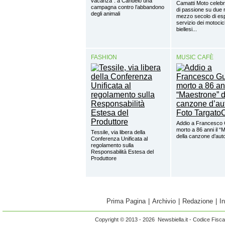
vacanza”: a Candelo una
Camatti Moto celebr
campagna contro l’abbandono
di passione su due 
degli animali
mezzo secolo di esp
servizio dei motocicl
biellesi...
FASHION
MUSIC CAFÈ
Addio a Francesco 
morto a 86 anni il “
Tessile, via libera della
della canzone d’aut
Conferenza Unificata al
regolamento sulla
Responsabilità Estesa del
Produttore
Prima Pagina
|
Archivio
|
Redazione
|
I
Copyright © 2013 - 2026 Newsbiella.it - Codice Fisc