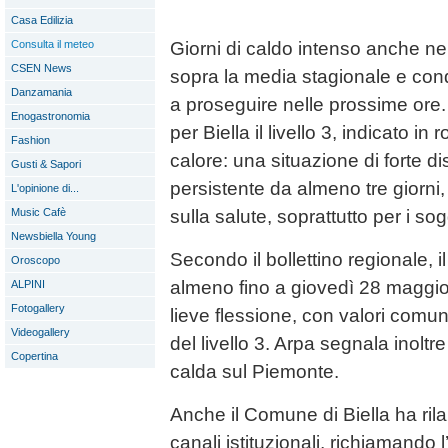
Casa Edilizia
Consulta il meteo
Giorni di caldo intenso anche ne
CSEN News
sopra la media stagionale e cond
Danzamania
a proseguire nelle prossime or
Enogastronomia
per Biella il livello 3, indicato in
Fashion
calore: una situazione di forte di
Gusti & Sapori
persistente da almeno tre giorni, 
L'opinione di...
Music Cafè
sulla salute, soprattutto per i sogg
Newsbiella Young
Secondo il bollettino regionale, i
Oroscopo
almeno fino a giovedì 28 maggi
ALPINI
Fotogallery
lieve flessione, con valori comu
Videogallery
del livello 3. Arpa segnala inolt
Copertina
calda sul Piemonte.
Anche il Comune di Biella ha rilan
canali istituzionali, richiamando l