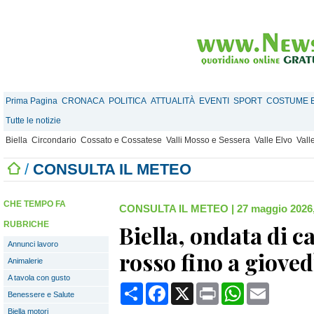
Prima Pagina
CRONACA
POLITICA
ATTUALITÀ
EVENTI
SPORT
COSTUME E
Tutte le notizie
Biella
Circondario
Cossato e Cossatese
Valli Mosso e Sessera
Valle Elvo
Vall
/
CONSULTA IL METEO
CHE TEMPO FA
CONSULTA IL METEO
|
27 maggio 2026,
RUBRICHE
Biella, ondata di ca
Annunci lavoro
rosso fino a gioved
Animalerie
A tavola con gusto
Condividi
Facebook
X
Print
WhatsApp
Email
Benessere e Salute
Biella motori