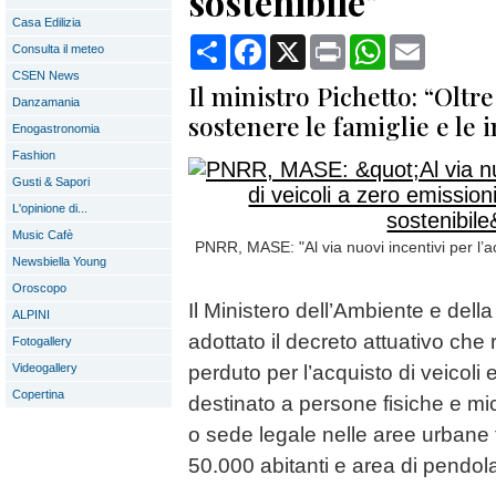
sostenibile"
Casa Edilizia
Condividi
Facebook
X
Print
WhatsApp
Email
Consulta il meteo
CSEN News
Il ministro Pichetto: “Oltre
Danzamania
sostenere le famiglie e le 
Enogastronomia
Fashion
Gusti & Sapori
L'opinione di...
Music Cafè
PNRR, MASE: "Al via nuovi incentivi per l’ac
Newsbiella Young
Oroscopo
Il Ministero dell’Ambiente e del
ALPINI
adottato il decreto attuativo che 
Fotogallery
Videogallery
perduto per l’acquisto di veicoli el
Copertina
destinato a persone fisiche e m
o sede legale nelle aree urbane fu
50.000 abitanti e area di pendol