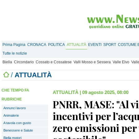
Prima Pagina
CRONACA
POLITICA
ATTUALITÀ
EVENTI
SPORT
COSTUME E
Tutte le notizie
Biella
Circondario
Cossato e Cossatese
Valli Mosso e Sessera
Valle Elvo
Vall
/
ATTUALITÀ
CHE TEMPO FA
ATTUALITÀ
|
09 agosto 2025, 08:00
RUBRICHE
PNRR, MASE: "Al vi
Annunci lavoro
incentivi per l’acqu
Animalerie
A tavola con gusto
zero emissioni per
Benessere e Salute
Biella motori