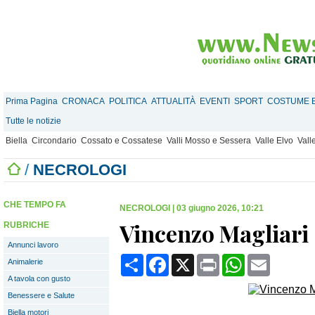
Prima Pagina
CRONACA
POLITICA
ATTUALITÀ
EVENTI
SPORT
COSTUME E
Tutte le notizie
Biella
Circondario
Cossato e Cossatese
Valli Mosso e Sessera
Valle Elvo
Vall
/
NECROLOGI
CHE TEMPO FA
NECROLOGI
|
03 giugno 2026, 10:21
Vincenzo Magliari
RUBRICHE
Annunci lavoro
Condividi
Facebook
X
Print
WhatsApp
Email
Animalerie
A tavola con gusto
Benessere e Salute
Biella motori