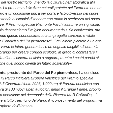
del nostro territorio, unendo la cultura cinematografica alla
e. La presenza delle Aree naturali protette del Piemonte con un
cato è un'occasione unica per portare la biodiversità nel cuore
ettendo ai cittadini di toccare con mano la ricchezza dei nostri
rve. Il Premio speciale Piemonte Parchi assume un significato
lo riconosciamo il miglior documentario sulla biodiversità, ma
ndo questo riconoscimento a un progetto concreto e vitale
 Condivisa del Po piemontese”. Ogni albero piantato è un atto
à verso le future generazioni e un segnale tangibile di come la
rando per creare corridoi ecologici in grado di contrastare il
atico. Il cinema ci aiuta a sognare, mentre i nostri parchi si
hé quel sogno diventi un futuro sostenibile
».
nte, presidente del Parco del Po piemontese,
ha concluso
 «
il Parco intitolerà all’opera vincitrice del Premio speciale
 di Cinemambiente 2026, 1.000 mq di Foresta condivisa con
a di 100 nuovi alberi autoctoni lungo il Grande Fiume, proprio
, in occasione del decennale della Riserva MaB CollinaPo, si
e a tutto il territorio del Parco il riconoscimento del programma
sphere dell’Unesco
».