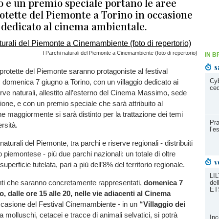
o e un premio speciale portano le aree
otette del Piemonte a Torino in occasione
l dedicato al cinema ambientale.
I Parchi naturali del Piemonte a Cinemambiente (foto di repertorio)
IN B
s
 protette del Piemonte saranno protagoniste al festival
Cyb
domenica 7 giugno a Torino, con un villaggio dedicato ai
ced
serve naturali, allestito all’esterno del Cinema Massimo, sede
ione, e con un premio speciale che sarà attribuito al
 maggiormente si sarà distinto per la trattazione dei temi
Pra
ersità.
l’e
aturali del Piemonte, tra parchi e riserve regionali - distribuiti
orio piemontese - più due parchi nazionali: un totale di oltre
v
superficie tutelata, pari a più dell’8% del territorio regionale.
LIL
ti che saranno concretamente rappresentati,
domenica 7
del
ET
, dalle ore 15 alle 20, nelle vie adiacenti al Cinema
ccasione del Festival Cinemambiente - in un
“Villaggio dei
a molluschi, cetacei e tracce di animali selvatici, si potrà
Inc