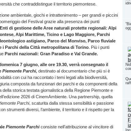
idr
versità che contraddistingue il territorio piemontese.
zione ambientale, giochi e intrattenimento – per grandi e piccini
pomeriggio del Festival grazie alla presenza dei punti
“Bi
Enti di gestione delle Aree naturali protette regionali: Alpi
ogg
ontese, Alpi Marittime, Ticino e Lago Maggiore, Parchi
leontologico astigiano, Parco del Monviso, Parco fluviale
 i Parchi della Città metropolitana di Torino
. Più i punti
due
Parchi nazionali: Gran Paradiso e Val Grande.
domenica 7 giugno, alle ore 19.30, verrà consegnato il
Nid
coi
le
Piemonte Parchi,
destinato al documentario che più si è
odalità con cui ha raccontato i temi legati alla biodiversità,
Que
raf
giuria composta da funzionari dei parchi e da componenti della
a della storica testata giornalistica della Regione Piemonte e
ell’edizione 2026 di CinemAmbiente. Una partnership, quella
iemonte Parchi
, scaturita dalla stessa sensibilità e passione
n strumenti diversi, l’ambiente, il territorio e il rispetto per la
ale
Piemonte Parchi
consiste nell’attribuzione al vincitore di
Inc