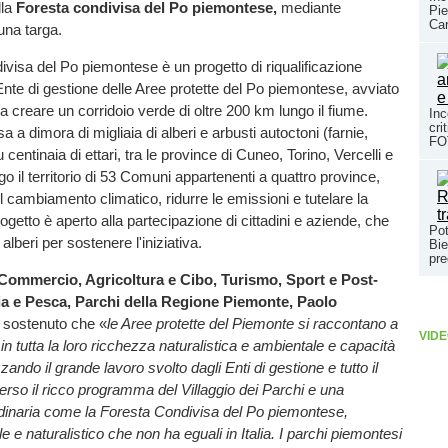
lla
Foresta condivisa del Po piemontese,
mediante
Pie
Car
una targa.
visa del Po piemontese è un progetto di riqualificazione
Ente di gestione delle Aree protette del Po piemontese, avviato
 a creare un corridoio verde di oltre 200 km lungo il fiume.
Inc
cri
 a dimora di migliaia di alberi e arbusti autoctoni (farnie,
FO
u centinaia di ettari, tra le province di Cuneo, Torino, Vercelli e
o il territorio di 53 Comuni appartenenti a quattro province,
il cambiamento climatico, ridurre le emissioni e tutelare la
progetto è aperto alla partecipazione di cittadini e aziende, che
Pot
lberi per sostenere l'iniziativa.
Bie
pr
 Commercio, Agricoltura e Cibo, Turismo, Sport e Post-
ia e Pesca, Parchi della Regione Piemonte, Paolo
 sostenuto che «
le Aree protette del Piemonte si raccontano a
VIDE
 tutta la loro ricchezza naturalistica e ambientale e capacità
izzando il grande lavoro svolto dagli Enti di gestione e tutto il
erso il ricco programma del Villaggio dei Parchi e una
dinaria come la Foresta Condivisa del Po piemontese,
e e naturalistico che non ha eguali in Italia. I parchi piemontesi