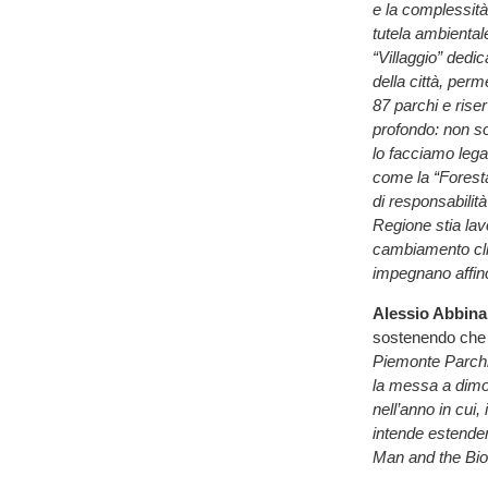
e la complessità 
tutela ambiental
“Villaggio” dedi
della città, perm
87 parchi e rise
profondo: non so
lo facciamo lega
come la “Foresta
di responsabilit
Regione stia lavo
cambiamento clim
impegnano affinc
Alessio Abbina
sostenendo che
Piemonte Parchi
la messa a dimor
nell’anno in cui
intende estender
Man and the Bio