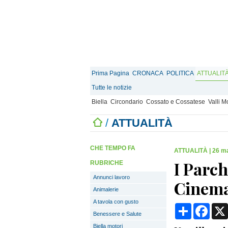
Prima Pagina
CRONACA
POLITICA
ATTUALIT
Tutte le notizie
Biella
Circondario
Cossato e Cossatese
Valli 
/
ATTUALITÀ
CHE TEMPO FA
ATTUALITÀ
|
26 ma
I Parch
RUBRICHE
Annunci lavoro
Cinem
Animalerie
A tavola con gusto
Condividi
Face
Benessere e Salute
Biella motori