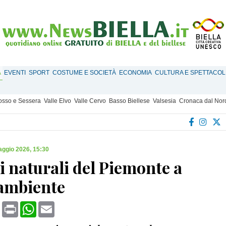
À
EVENTI
SPORT
COSTUME E SOCIETÀ
ECONOMIA
CULTURA E SPETTACOL
Mosso e Sessera
Valle Elvo
Valle Cervo
Basso Biellese
Valsesia
Cronaca dal Nor
ggio 2026, 15:30
i naturali del Piemonte a
ambiente
book
X
Print
WhatsApp
Email