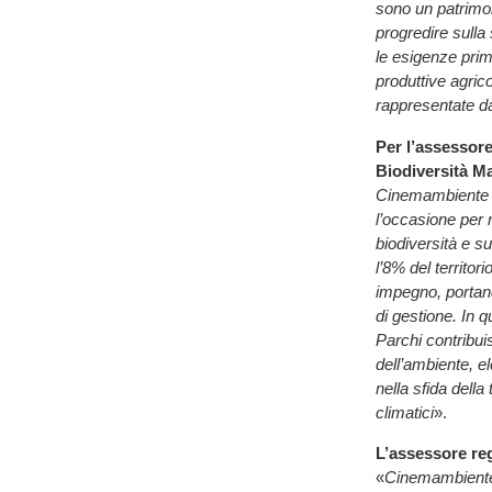
sono un patrimoni
progredire sulla
le esigenze prima
produttive agrico
rappresentate d
Per l’assessore
Biodiversità M
Cinemambiente r
l’occasione per ra
biodiversità e su
l’8% del territori
impegno, portand
di gestione. In 
Parchi contribu
dell’ambiente, e
nella sfida dell
climatici
».
L’assessore reg
«
Cinemambiente 