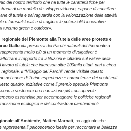
o del nostro territorio che ha tutte le caratteristiche per
 strada di un modello di sviluppo virtuoso, capace di conciliare
rie di tutela e salvaguardia con la valorizzazione delle attività
le e forestali locali e di cogliere le potenzialità innovative
al turismo green e outdoor
».
 regionale del Piemonte alla Tutela delle aree protette e
arco Gallo
«
la presenza dei Parchi naturali del Piemonte a
appresenta molto più di un momento divulgativo: è
fforzare il rapporto tra istituzioni e cittadini sul valore della
l lavoro di tutela che interessa oltre 200mila ettari, pari a circa
o regionale. Il “Villaggio dei Parchi” rende visibile questo
o nel cuore di Torino esperienze e competenze dei nostri enti
questo quadro, iniziative come il premio speciale Piemonte
iscono a sostenere una narrazione più consapevole
lemento essenziale per accompagnare le politiche regionali
a transizione ecologica e del contrasto ai cambiamenti
ionale all'Ambiente, Matteo Marnati,
ha aggiunto che
rappresenta il palcoscenico ideale per raccontare la bellezza