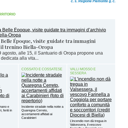
c. s. Regione Piemonte g. c.
RRITORIO
 Belle Époque, visite guidate tra immagini
 il trenino Biella-Oropa
 agosto, alle 15, il Santuario di Oropa propone una
 dedicata alla vita...
COSSATO E COSSATESE
VALLI MOSSO E
SESSERA
gnano e
Incidente stradale nella notte a
 feriti in
Quaregna Cerreto,
accertamenti affidati ai
Carabinieri
L’incendio non dà tregua in
Valsessera, il vescovo