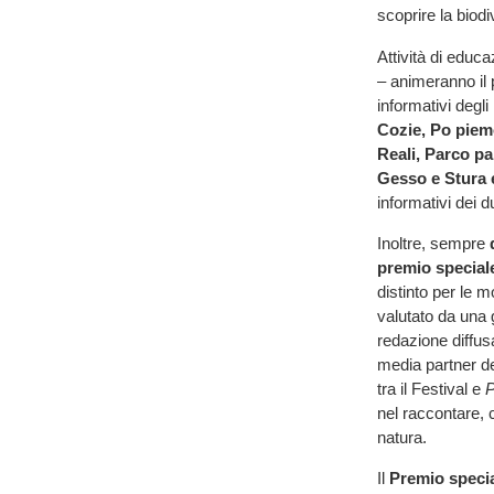
scoprire la biodi
Attività di educa
– animeranno il 
informativi degli
Cozie, Po piem
Reali, Parco pa
Gesso e Stura e
informativi dei 
Inoltre, sempre
premio specia
distinto per le m
valutato da una 
redazione diffus
media partner d
tra il Festival e
P
nel raccontare, co
natura.
Il
Premio speci