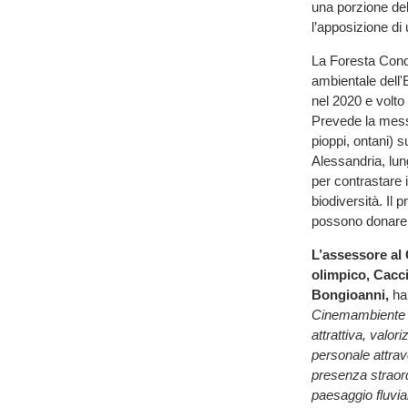
una porzione de
l’apposizione di 
La Foresta Condi
ambientale dell'
nel 2020 e volto
Prevede la messa
pioppi, ontani) s
Alessandria, lung
per contrastare 
biodiversità. Il 
possono donare a
L’assessore al
olimpico, Cacc
Bongioanni,
ha
Cinemambiente in
attrattiva, valor
personale attrav
presenza straor
paesaggio fluvial