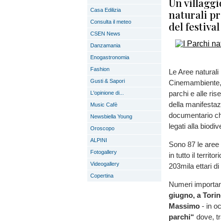
Un villaggi
Casa Edilizia
naturali pr
Consulta il meteo
del festiva
CSEN News
Danzamania
Enogastronomia
Fashion
Le Aree naturali
Gusti & Sapori
Cinemambiente, 
parchi e alle ri
L'opinione di...
della manifestaz
Music Cafè
documentario che
Newsbiella Young
legati alla biodiv
Oroscopo
ALPINI
Sono 87 le aree n
Fotogallery
in tutto il territ
Videogallery
203mila ettari di 
Copertina
Numeri importan
giugno, a Torino
Massimo
- in o
parchi“
dove, tr