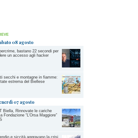
REVE
abato 08 agosto
ercrime, bastano 22 secondi per
ere un accesso agli hacker
ti secchi e montagne in fiamme:
state estrema del Biellese
enerdì 07 agosto
T Biella, Rinnovate le cariche
la Fondazione “L’Orsa Maggiore”
S
endio e siccità aggravano la crisi