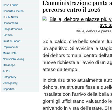
L’amministrazione punta a
Casa Edilizia
percorso entro il 2026
Consulta il meteo
CSEN News
Danzamania
Enogastronomia
Biella, dehors e piazze
Fashion
Sole, caldo, che bello sedersi fu
Gusti & Sapori
L'opinione di...
un aperitivo. Si avvicina la stagi
Music Cafè
dei dehors torna al centro dell’a
Newsbiella Young
nuove richieste e l’avvio di un
Oroscopo
atteso da tempo.
ALPINI
Fotogallery
In città risultano attualmente aut
Videogallery
dehors, tra strutture fisse e que
Copertina
installate con l’arrivo della bella
giorni gli uffici stano valutando 
arrivando in vista dell'estate. Si 