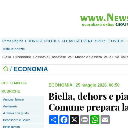
Prima Pagina
CRONACA
POLITICA
ATTUALITÀ
EVENTI
SPORT
COSTUME E
Tutte le notizie
Biella
Circondario
Cossato e Cossatese
Valli Mosso e Sessera
Valle Elvo
Vall
/
ECONOMIA
CHE TEMPO FA
ECONOMIA
|
25 maggio 2026, 06:50
RUBRICHE
Biella, dehors e pia
Annunci lavoro
Comune prepara la
Animalerie
A tavola con gusto
Condividi
Facebook
X
Print
WhatsApp
Email
Benessere e Salute
Biella motori