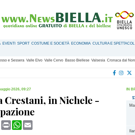
À
EVENTI
SPORT
COSTUME E SOCIETÀ
ECONOMIA
CULTURA E SPETTACOL
Mosso e Sessera
Valle Elvo
Valle Cervo
Basso Biellese
Valsesia
Cronaca dal Nor
aggio 2026, 09:27
IN B
 Crestani, in Nichele -
g
Mar
ipazione
book
X
Print
WhatsApp
Email
Ila