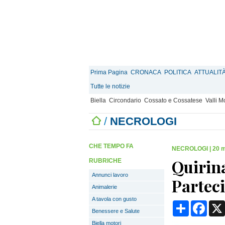
Prima Pagina
CRONACA
POLITICA
ATTUALIT
Tutte le notizie
Biella
Circondario
Cossato e Cossatese
Valli 
/
NECROLOGI
CHE TEMPO FA
NECROLOGI
|
20 m
Quirina
RUBRICHE
Annunci lavoro
Partec
Animalerie
A tavola con gusto
Condividi
Face
Benessere e Salute
Biella motori