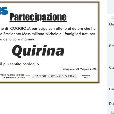
m
Ma
Erc
Car
Dar
Dom