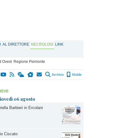
I
AL DIRETTORE
NECROLOGI
LINK
d Ovest
Regione Piemonte
Archivio
Mobile
REVE
iovedì 06 agosto
iella Barbieri in Ercolani
rio Ciscato