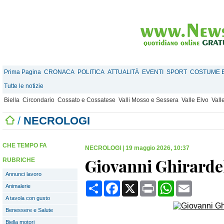
Prima Pagina
CRONACA
POLITICA
ATTUALITÀ
EVENTI
SPORT
COSTUME E
Tutte le notizie
Biella
Circondario
Cossato e Cossatese
Valli Mosso e Sessera
Valle Elvo
Vall
/
NECROLOGI
CHE TEMPO FA
NECROLOGI
|
19 maggio 2026, 10:37
Giovanni Ghirardel
RUBRICHE
Annunci lavoro
Condividi
Facebook
X
Print
WhatsApp
Email
Animalerie
A tavola con gusto
Benessere e Salute
Biella motori