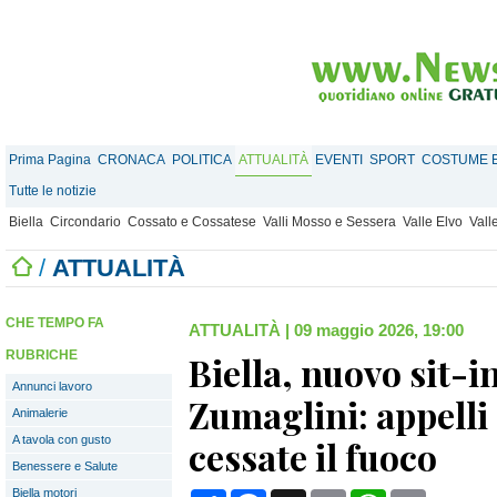
Prima Pagina
CRONACA
POLITICA
ATTUALITÀ
EVENTI
SPORT
COSTUME E
Tutte le notizie
Biella
Circondario
Cossato e Cossatese
Valli Mosso e Sessera
Valle Elvo
Vall
/
ATTUALITÀ
CHE TEMPO FA
ATTUALITÀ
|
09 maggio 2026, 19:00
RUBRICHE
Biella, nuovo sit-i
Annunci lavoro
Zumaglini: appelli 
Animalerie
A tavola con gusto
cessate il fuoco
Benessere e Salute
Biella motori