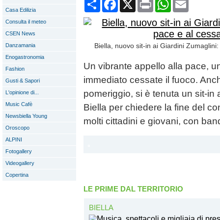
Condividi
Facebook
X
Print
WhatsApp
Email
Casa Edilizia
Consulta il meteo
CSEN News
Biella, nuovo sit-in ai Giardini Zumaglini:
Danzamania
Enogastronomia
Un vibrante appello alla pace, uni
Fashion
immediato cessate il fuoco. Anch
Gusti & Sapori
pomeriggio, si è tenuta un sit-in 
L'opinione di...
Music Cafè
Biella per chiedere la fine del con
Newsbiella Young
molti cittadini e giovani, con ban
Oroscopo
ALPINI
Fotogallery
Videogallery
Copertina
LE PRIME DAL TERRITORIO
BIELLA