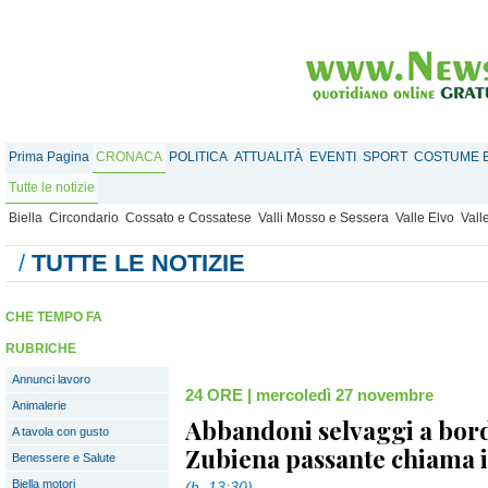
Prima Pagina
CRONACA
POLITICA
ATTUALITÀ
EVENTI
SPORT
COSTUME E
Tutte le notizie
Biella
Circondario
Cossato e Cossatese
Valli Mosso e Sessera
Valle Elvo
Vall
/
TUTTE LE NOTIZIE
CHE TEMPO FA
RUBRICHE
Annunci lavoro
24 ORE
|
mercoledì 27 novembre
Animalerie
Abbandoni selvaggi a bord
A tavola con gusto
Zubiena passante chiama il
Benessere e Salute
Biella motori
(h. 13:30)