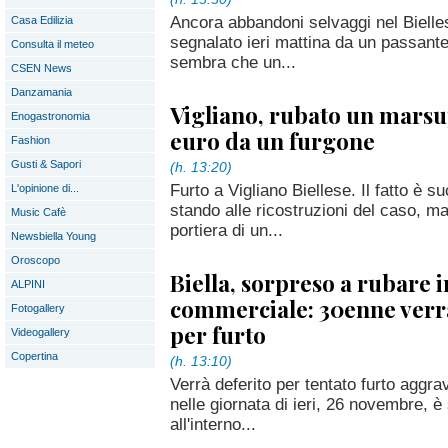
Ancora abbandoni selvaggi nel Bielles
Casa Edilizia
segnalato ieri mattina da un passant
Consulta il meteo
sembra che un...
CSEN News
Danzamania
Vigliano, rubato un marsu
Enogastronomia
euro da un furgone
Fashion
Gusti & Sapori
(h. 13:20)
Furto a Vigliano Biellese. Il fatto è 
L'opinione di...
stando alle ricostruzioni del caso, ma
Music Cafè
portiera di un...
Newsbiella Young
Oroscopo
Biella, sorpreso a rubare 
ALPINI
commerciale: 30enne verr
Fotogallery
per furto
Videogallery
Copertina
(h. 13:10)
Verrà deferito per tentato furto aggra
nelle giornata di ieri, 26 novembre, è
all'interno...