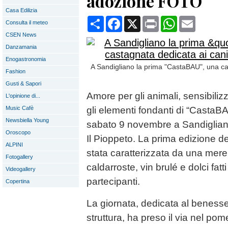
adozione FOTO
Casa Edilizia
Condividi
Facebook
X
Print
WhatsApp
Email
Consulta il meteo
CSEN News
Danzamania
Enogastronomia
A Sandigliano la prima "CastaBAU", una cas
Fashion
Gusti & Sapori
Amore per gli animali, sensibiliz
L'opinione di...
Music Cafè
gli elementi fondanti di “CastaBA
Newsbiella Young
sabato 9 novembre a Sandigliano
Oroscopo
Il Pioppeto. La prima edizione d
ALPINI
stata caratterizzata da una mer
Fotogallery
caldarroste, vin brulé e dolci fatti
Videogallery
partecipanti.
Copertina
La giornata, dedicata al benesser
struttura, ha preso il via nel pom