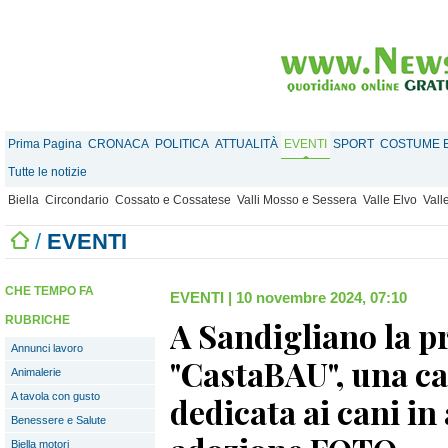
Prima Pagina
CRONACA
POLITICA
ATTUALITÀ
EVENTI
SPORT
COSTUME E
Tutte le notizie
Biella
Circondario
Cossato e Cossatese
Valli Mosso e Sessera
Valle Elvo
Vall
/
EVENTI
CHE TEMPO FA
EVENTI
|
10 novembre 2024, 07:10
RUBRICHE
A Sandigliano la p
Annunci lavoro
"CastaBAU", una c
Animalerie
A tavola con gusto
dedicata ai cani in 
Benessere e Salute
Biella motori