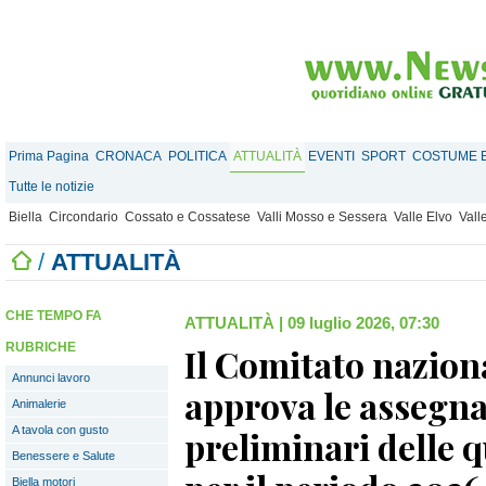
Prima Pagina
CRONACA
POLITICA
ATTUALITÀ
EVENTI
SPORT
COSTUME E
Tutte le notizie
Biella
Circondario
Cossato e Cossatese
Valli Mosso e Sessera
Valle Elvo
Vall
/
ATTUALITÀ
CHE TEMPO FA
ATTUALITÀ
|
09 luglio 2026, 07:30
RUBRICHE
Il Comitato nazion
Annunci lavoro
approva le assegna
Animalerie
A tavola con gusto
preliminari delle q
Benessere e Salute
Biella motori