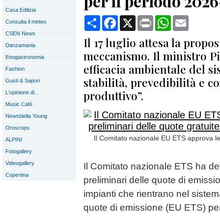
per il periodo 202
Casa Edilizia
Condividi
Facebook
X
Print
WhatsApp
Email
Consulta il meteo
CSEN News
Il 17 luglio attesa la propo
Danzamania
meccanismo. Il ministro Pi
Enogastronomia
efficacia ambientale del si
Fashion
stabilità, prevedibilità e c
Gusti & Sapori
produttivo”.
L'opinione di...
Music Cafè
Newsbiella Young
Oroscopo
Il Comitato nazionale EU ETS approva le
ALPINI
Fotogallery
Videogallery
Il Comitato nazionale ETS ha def
Copertina
preliminari delle quote di emission
impianti che rientrano nel siste
quote di emissione (EU ETS) per