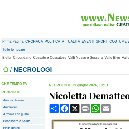
Prima Pagina
CRONACA
POLITICA
ATTUALITÀ
EVENTI
SPORT
COSTUME E
Tutte le notizie
Biella
Circondario
Cossato e Cossatese
Valli Mosso e Sessera
Valle Elvo
Vall
/
NECROLOGI
CHE TEMPO FA
NECROLOGI
|
29 giugno 2026, 10:13
Nicoletta Dematte
RUBRICHE
Annunci lavoro
Condividi
Facebook
X
Print
WhatsApp
Email
Animalerie
A tavola con gusto
Benessere e Salute
Biella motori