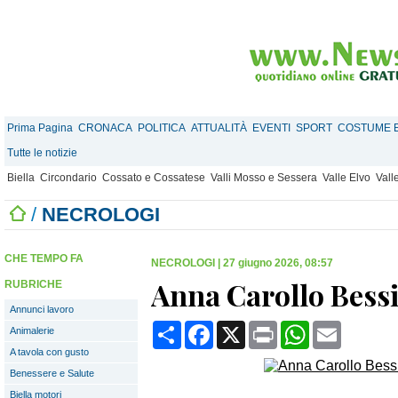
Prima Pagina
CRONACA
POLITICA
ATTUALITÀ
EVENTI
SPORT
COSTUME E
Tutte le notizie
Biella
Circondario
Cossato e Cossatese
Valli Mosso e Sessera
Valle Elvo
Vall
/
NECROLOGI
CHE TEMPO FA
NECROLOGI
|
27 giugno 2026, 08:57
Anna Carollo Bessi
RUBRICHE
Annunci lavoro
Condividi
Facebook
X
Print
WhatsApp
Email
Animalerie
A tavola con gusto
Benessere e Salute
Biella motori