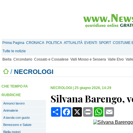
Prima Pagina
CRONACA
POLITICA
ATTUALITÀ
EVENTI
SPORT
COSTUME E
Tutte le notizie
Biella
Circondario
Cossato e Cossatese
Valli Mosso e Sessera
Valle Elvo
Vall
/
NECROLOGI
CHE TEMPO FA
NECROLOGI
|
25 giugno 2026, 14:29
Silvana Barengo, 
RUBRICHE
Annunci lavoro
Condividi
Facebook
X
Print
WhatsApp
Email
Animalerie
A tavola con gusto
Benessere e Salute
Biella motori