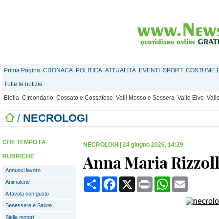
Prima Pagina
CRONACA
POLITICA
ATTUALITÀ
EVENTI
SPORT
COSTUME E
Tutte le notizie
Biella
Circondario
Cossato e Cossatese
Valli Mosso e Sessera
Valle Elvo
Vall
/
NECROLOGI
CHE TEMPO FA
NECROLOGI
|
24 giugno 2026, 14:29
Anna Maria Rizzol
RUBRICHE
Annunci lavoro
Condividi
Facebook
X
Print
WhatsApp
Email
Animalerie
A tavola con gusto
Benessere e Salute
Biella motori