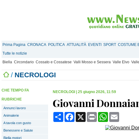
Prima Pagina
CRONACA
POLITICA
ATTUALITÀ
EVENTI
SPORT
COSTUME E
Tutte le notizie
Biella
Circondario
Cossato e Cossatese
Valli Mosso e Sessera
Valle Elvo
Vall
/
NECROLOGI
CHE TEMPO FA
NECROLOGI
|
25 giugno 2026, 11:59
Giovanni Donnaia
RUBRICHE
Annunci lavoro
Condividi
Facebook
X
Print
WhatsApp
Email
Animalerie
A tavola con gusto
Benessere e Salute
Biella motori