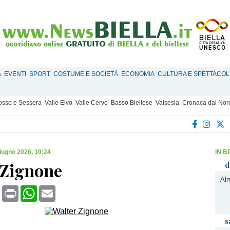
À
EVENTI
SPORT
COSTUME E SOCIETÀ
ECONOMIA
CULTURA E SPETTACOL
Mosso e Sessera
Valle Elvo
Valle Cervo
Basso Biellese
Valsesia
Cronaca dal Nor
iugno 2026, 10:24
IN B
 Zignone
d
Alm
book
X
Print
WhatsApp
Email
s