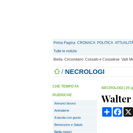
Prima Pagina
CRONACA
POLITICA
ATTUALIT
Tutte le notizie
Biella
Circondario
Cossato e Cossatese
Valli 
/
NECROLOGI
CHE TEMPO FA
NECROLOGI
|
20 g
Walter
RUBRICHE
Annunci lavoro
Condividi
Face
Animalerie
A tavola con gusto
Benessere e Salute
Biella motori