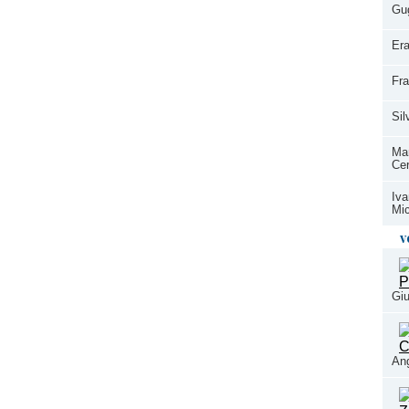
Gu
Era
Fr
Si
Mar
Cer
Iva
Mic
v
Giu
Ang