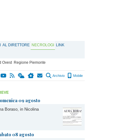
I
AL DIRETTORE
NECROLOGI
LINK
d Ovest
Regione Piemonte
Archivio
Mobile
REVE
omenica 09 agosto
a Boraso, in Nicolina
abato 08 agosto