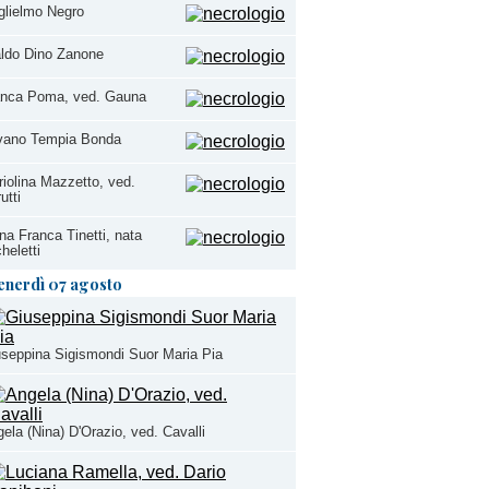
glielmo Negro
ldo Dino Zanone
anca Poma, ved. Gauna
lvano Tempia Bonda
iolina Mazzetto, ved.
utti
na Franca Tinetti, nata
heletti
enerdì 07 agosto
seppina Sigismondi Suor Maria Pia
ela (Nina) D'Orazio, ved. Cavalli