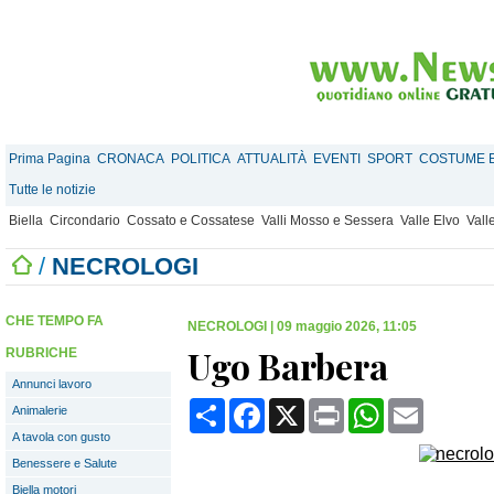
Prima Pagina
CRONACA
POLITICA
ATTUALITÀ
EVENTI
SPORT
COSTUME E
Tutte le notizie
Biella
Circondario
Cossato e Cossatese
Valli Mosso e Sessera
Valle Elvo
Vall
/
NECROLOGI
CHE TEMPO FA
NECROLOGI
|
09 maggio 2026, 11:05
Ugo Barbera
RUBRICHE
Annunci lavoro
Condividi
Facebook
X
Print
WhatsApp
Email
Animalerie
A tavola con gusto
Benessere e Salute
Biella motori