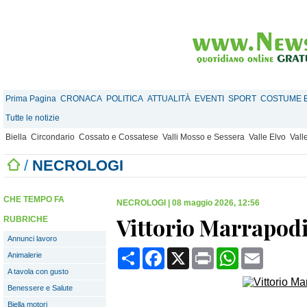
Prima Pagina
CRONACA
POLITICA
ATTUALITÀ
EVENTI
SPORT
COSTUME E
Tutte le notizie
Biella
Circondario
Cossato e Cossatese
Valli Mosso e Sessera
Valle Elvo
Vall
/
NECROLOGI
CHE TEMPO FA
NECROLOGI
|
08 maggio 2026, 12:56
Vittorio Marrapod
RUBRICHE
Annunci lavoro
Condividi
Facebook
X
Print
WhatsApp
Email
Animalerie
A tavola con gusto
Benessere e Salute
Biella motori