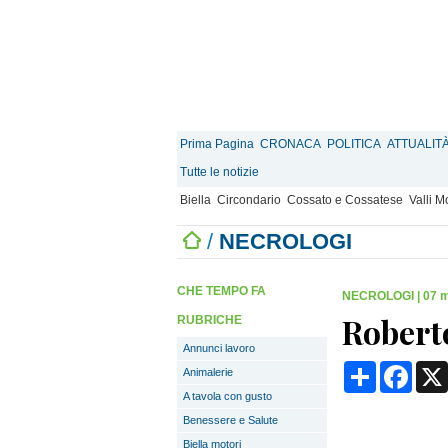
Prima Pagina
CRONACA
POLITICA
ATTUALIT
Tutte le notizie
Biella
Circondario
Cossato e Cossatese
Valli 
/
NECROLOGI
CHE TEMPO FA
NECROLOGI
|
07 m
Robert
RUBRICHE
Annunci lavoro
Condividi
Face
Animalerie
A tavola con gusto
Benessere e Salute
Biella motori