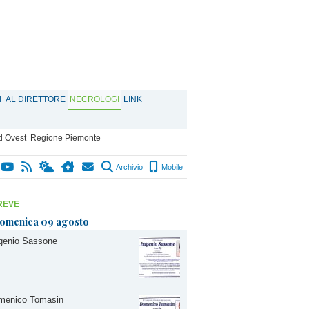
I
AL DIRETTORE
NECROLOGI
LINK
d Ovest
Regione Piemonte
Archivio
Mobile
REVE
omenica 09 agosto
genio Sassone
menico Tomasin