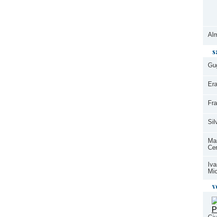
Alm
s
Gu
Era
Fr
Si
Mar
Cer
Iva
Mic
v