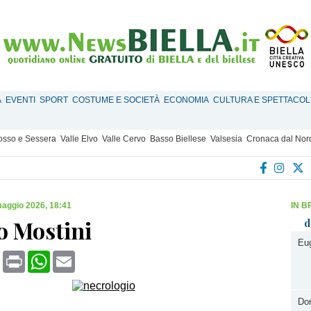
À
EVENTI
SPORT
COSTUME E SOCIETÀ
ECONOMIA
CULTURA E SPETTACOL
Mosso e Sessera
Valle Elvo
Valle Cervo
Basso Biellese
Valsesia
Cronaca dal Nor
aggio 2026, 18:41
IN B
o Mostini
d
Eu
book
X
Print
WhatsApp
Email
Do