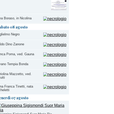
a Boraso, in Nicolina
abato 08 agosto
glielmo Negro
ldo Dino Zanone
anca Poma, ved. Gauna
lvano Tempia Bonda
iolina Mazzetto, ved.
utti
na Franca Tinetti, nata
heletti
enerdì 07 agosto