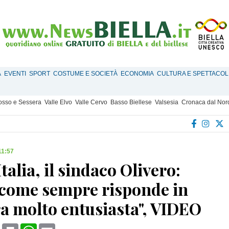
À
EVENTI
SPORT
COSTUME E SOCIETÀ
ECONOMIA
CULTURA E SPETTACOL
Mosso e Sessera
Valle Elvo
Valle Cervo
Basso Biellese
Valsesia
Cronaca dal Nor
11:57
Italia, il sindaco Olivero:
a come sempre risponde in
a molto entusiasta", VIDEO
book
X
Print
WhatsApp
Email