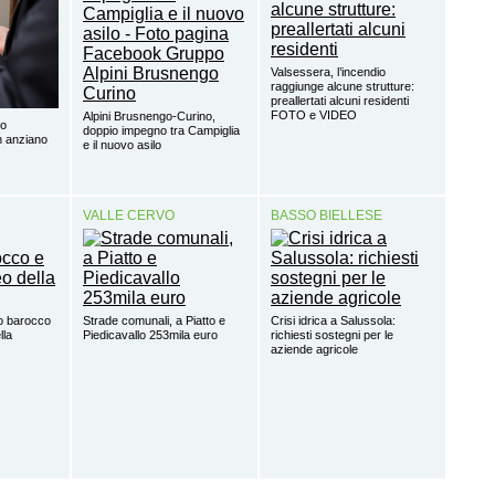
Valsessera, l’incendio
raggiunge alcune strutture:
preallertati alcuni residenti
FOTO e VIDEO
Alpini Brusnengo-Curino,
so
doppio impegno tra Campiglia
un anziano
e il nuovo asilo
VALLE CERVO
BASSO BIELLESE
o barocco
Strade comunali, a Piatto e
Crisi idrica a Salussola:
lla
Piedicavallo 253mila euro
richiesti sostegni per le
aziende agricole