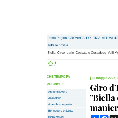
Prima Pagina
CRONACA
POLITICA
ATTUALIT
Tutte le notizie
Biella
Circondario
Cossato e Cossatese
Valli 
/
CHE TEMPO FA
|
30 maggio 2025, 
Giro d'
RUBRICHE
Annunci lavoro
"Biell
Animalerie
manier
A tavola con gusto
Benessere e Salute
Condividi
Face
Biella motori