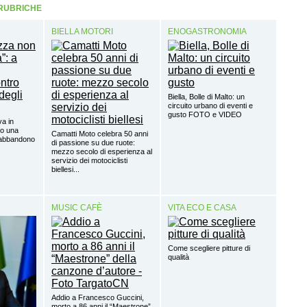
 RUBRICHE
BIELLA MOTORI
ENOGASTRONOMIA
Biella, Bolle di Malto: un
circuito urbano di eventi e
gusto FOTO e VIDEO
va in
lo una
Camatti Moto celebra 50 anni
’abbandono
di passione su due ruote:
mezzo secolo di esperienza al
servizio dei motociclisti
biellesi...
MUSIC CAFÈ
VITA ECO E CASA
Come scegliere pitture di
qualità
Addio a Francesco Guccini,
morto a 86 anni il “Maestrone”