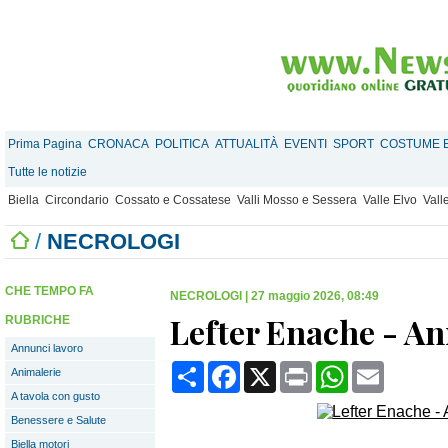
Prima Pagina
CRONACA
POLITICA
ATTUALITÀ
EVENTI
SPORT
COSTUME E
Tutte le notizie
Biella
Circondario
Cossato e Cossatese
Valli Mosso e Sessera
Valle Elvo
Vall
/
NECROLOGI
CHE TEMPO FA
NECROLOGI
|
27 maggio 2026, 08:49
Lefter Enache - An
RUBRICHE
Annunci lavoro
Condividi
Facebook
X
Print
WhatsApp
Email
Animalerie
A tavola con gusto
Benessere e Salute
Biella motori